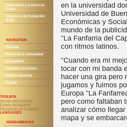
en la universidad do
Relaciones y Comercio:
China
Universidad de Buen
Videoteca de Fundación
Económicas y Social
ICBC
mundo de la publicid
"La Fanfarria del Cap
NAVIGATION
con ritmos latinos.
Portada
Portal de la comunidad
"Cuando era mi mejor
Actualidad
tocar con mi banda en
Cambios recientes
hacer una gira pero 
Página aleatoria
Ayuda
jugamos y fuimos po
Europa "La Fanfarrea
TOOLBOX
pero como faltaban t
Versión para imprimir
Enlace permanente
analizar cómo llegar 
Información de la página
LANGUAGES
mapa y se embarcaro
HERRAMIENTAS