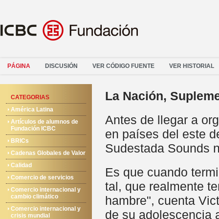
PÁGINA
DISCUSIÓN
VER CÓDIGO FUENTE
VER HISTORIAL
La Nación, Suplemen
CATEGORIAS
América Latina
Antes de llegar a or
Artículos de alumnos de
Fundación ICBC
en países del este de
BRICs
Sudestada Sounds n
Cadenas Globales de Valor
Calidad
Es que cuando termi
Comercio de servicios
tal, que realmente t
Comercio internacional y
cambio climático
hambre", cuenta Vic
Comercio internacional y
de su adolescencia a
crisis mundial