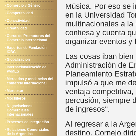
Música. Por eso se i
Comercio y Género
en la Universidad To
Competitividad
Conectividad
multinacionales a la
Creatividad
confiesa y cuenta qu
Curso de Promotores del
organizar eventos y 
Comercio Internacional
Expertos de Fundación
ICBC
Las cosas iban bien 
Globalización
Administración de E
Internacionalización de
PyMES
Planeamiento Estrat
Mercados y tendencias del
impulsó a que me de
comercio internacional
ventaja competitiva,
Mercosur
percusión, siempre d
Mochileros
Negociaciones
de ingresos".
Comerciales
Internacionales
Al regresar a la Arg
Procesos de integración
Relaciones Comerciales
destino. Cornejo dir
de la Argentina