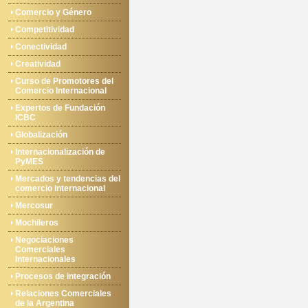
Comercio y Género
Competitividad
Conectividad
Creatividad
Curso de Promotores del
Comercio Internacional
Expertos de Fundación
ICBC
Globalización
Internacionalización de
PyMES
Mercados y tendencias del
comercio internacional
Mercosur
Mochileros
Negociaciones
Comerciales
Internacionales
Procesos de integración
Relaciones Comerciales
de la Argentina