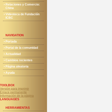
Relaciones y Comercio:
China
Videoteca de Fundación
ICBC
NAVIGATION
Portada
Portal de la comunidad
Actualidad
Cambios recientes
Página aleatoria
Ayuda
TOOLBOX
Versión para imprimir
Enlace permanente
Información de la página
LANGUAGES
HERRAMIENTAS