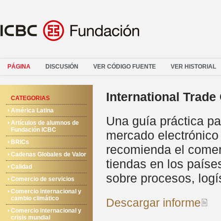
PÁGINA
DISCUSIÓN
VER CÓDIGO FUENTE
VER HISTORIAL
International Trade
CATEGORIAS
América Latina
Una guía práctica par
Artículos de alumnos de
Fundación ICBC
mercado electrónico 
BRICs
recomienda el comerc
Cadenas Globales de Valor
tiendas en los paíse
Calidad
sobre procesos, logí
Comercio de servicios
Comercio internacional y
cambio climático
Descargar informe
Comercio internacional y
crisis mundial