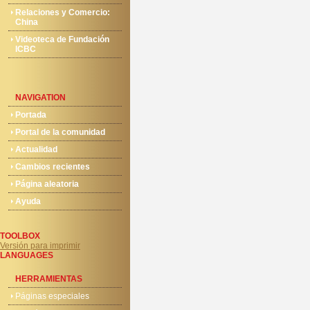
Relaciones y Comercio:
China
Videoteca de Fundación
ICBC
NAVIGATION
Portada
Portal de la comunidad
Actualidad
Cambios recientes
Página aleatoria
Ayuda
TOOLBOX
Versión para imprimir
LANGUAGES
HERRAMIENTAS
Páginas especiales