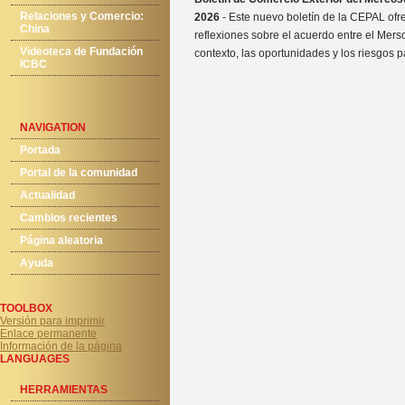
Relaciones y Comercio:
2026
- Este nuevo boletín de la CEPAL ofr
China
reflexiones sobre el acuerdo entre el Merso
Videoteca de Fundación
contexto, las oportunidades y los riesgos pa
ICBC
NAVIGATION
Portada
Portal de la comunidad
Actualidad
Cambios recientes
Página aleatoria
Ayuda
TOOLBOX
Versión para imprimir
Enlace permanente
Información de la página
LANGUAGES
HERRAMIENTAS