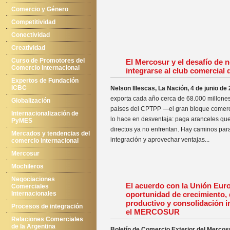
Comercio y Género
Competitividad
Conectividad
Creatividad
Curso de Promotores del
El Mercosur y el desafío de 
Comercio Internacional
integrarse al club comercial 
Expertos de Fundación
ICBC
Nelson Illescas, La Nación, 4 de junio de
exporta cada año cerca de 68.000 millones
Globalización
países del CPTPP —el gran bloque comerci
Internacionalización de
lo hace en desventaja: paga aranceles qu
PyMES
directos ya no enfrentan. Hay caminos para
Mercados y tendencias del
integración y aprovechar ventajas...
comercio internacional
Mercosur
Mochileros
Negociaciones
El acuerdo con la Unión Eur
Comerciales
Internacionales
oportunidad de crecimiento, 
productivo y consolidación in
Procesos de integración
el MERCOSUR
Relaciones Comerciales
de la Argentina
Boletín de Comercio Exterior del Merco