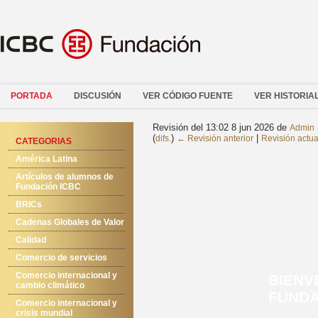
PORTADA
DISCUSIÓN
VER CÓDIGO FUENTE
VER HISTORIA
Revisión del 13:02 8 jun 2026 de
Admin
(
)
|
difs.
← Revisión anterior
Revisión actua
CATEGORIAS
América Latina
Artículos de alumnos de
Fundación ICBC
BRICs
Cadenas Globales de Valor
Calidad
Comercio de servicios
Comercio internacional y
BIENV
cambio climático
FUNDA
Comercio internacional y
crisis mundial