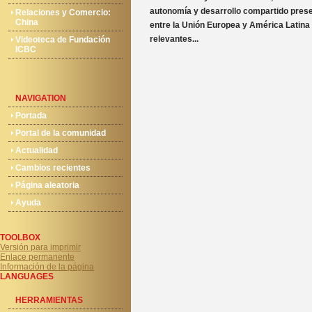
autonomía y desarrollo compartido prese
Relaciones y Comercio:
China
entre la Unión Europea y América Latin
relevantes...
Videoteca de Fundación
ICBC
NAVIGATION
Portada
Portal de la comunidad
Actualidad
Cambios recientes
Página aleatoria
Ayuda
TOOLBOX
Versión para imprimir
Enlace permanente
Información de la página
LANGUAGES
HERRAMIENTAS