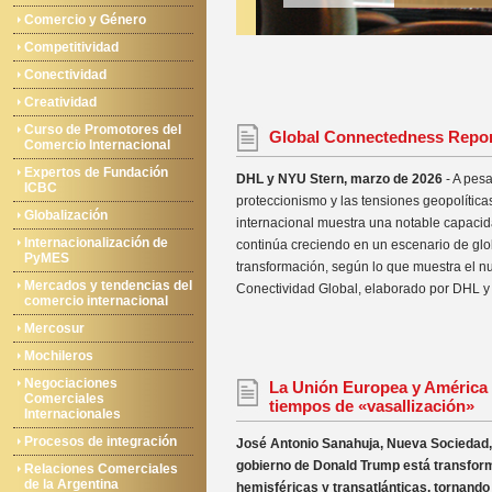
Comercio y Género
Competitividad
Conectividad
Creatividad
Curso de Promotores del
Global Connectedness Repor
Comercio Internacional
Expertos de Fundación
DHL y NYU Stern, marzo de 2026
- A pesa
ICBC
proteccionismo y las tensiones geopolítica
Globalización
internacional muestra una notable capaci
Internacionalización de
continúa creciendo en un escenario de glo
PyMES
transformación, según lo que muestra el n
Mercados y tendencias del
Conectividad Global, elaborado por DHL y 
comercio internacional
Mercosur
Mochileros
Negociaciones
La Unión Europea y América 
Comerciales
tiempos de «vasallización»
Internacionales
Procesos de integración
José Antonio Sanahuja, Nueva Sociedad, 
gobierno de Donald Trump está transfor
Relaciones Comerciales
de la Argentina
hemisféricas y transatlánticas, tornando