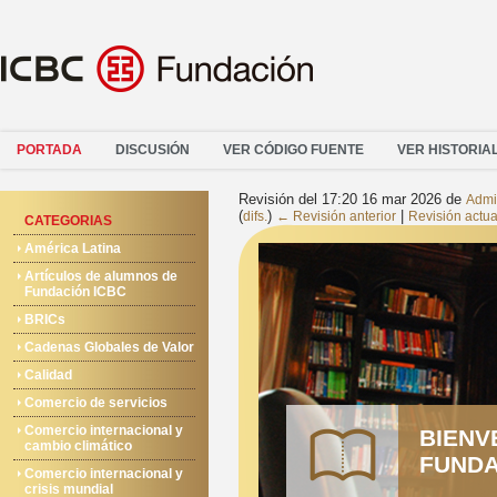
PORTADA
DISCUSIÓN
VER CÓDIGO FUENTE
VER HISTORIA
Revisión del 17:20 16 mar 2026 de
Admi
(
)
|
difs.
← Revisión anterior
Revisión actua
CATEGORIAS
América Latina
Artículos de alumnos de
Fundación ICBC
BRICs
Cadenas Globales de Valor
Calidad
Comercio de servicios
Comercio internacional y
BIENV
cambio climático
FUNDA
Comercio internacional y
crisis mundial