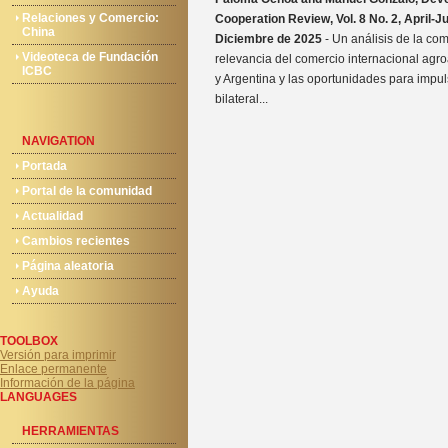
Relaciones y Comercio:
Cooperation Review, Vol. 8 No. 2, April-J
China
Diciembre de 2025
- Un análisis de la co
Videoteca de Fundación
relevancia del comercio internacional agro
ICBC
y Argentina y las oportunidades para impu
bilateral...
NAVIGATION
Portada
Portal de la comunidad
Actualidad
Cambios recientes
Página aleatoria
Ayuda
TOOLBOX
Versión para imprimir
Enlace permanente
Información de la página
LANGUAGES
HERRAMIENTAS