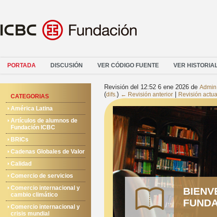
PORTADA
DISCUSIÓN
VER CÓDIGO FUENTE
VER HISTORIA
Revisión del 12:52 6 ene 2026 de
Admin
(
)
|
difs.
← Revisión anterior
Revisión actua
CATEGORIAS
América Latina
Artículos de alumnos de
Fundación ICBC
BRICs
Cadenas Globales de Valor
Calidad
Comercio de servicios
Comercio internacional y
BIENV
cambio climático
FUNDA
Comercio internacional y
crisis mundial