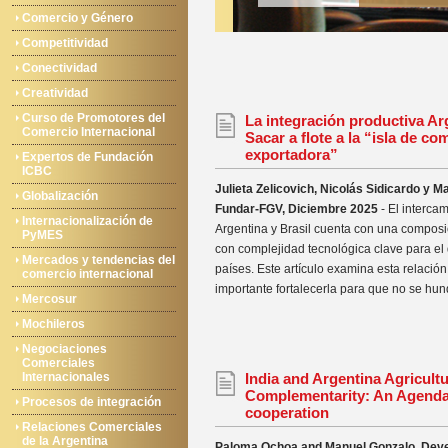
Comercio y Género
Competitividad
Conectividad
Creatividad
Curso de Promotores del
La integración productiva Arg
Comercio Internacional
Sacar a flote a la “isla de co
exportadora”
Expertos de Fundación
ICBC
Julieta Zelicovich, Nicolás Sidicardo y M
Globalización
Fundar-FGV, Diciembre 2025
- El interca
Internacionalización de
Argentina y Brasil cuenta con una composi
PyMES
con complejidad tecnológica clave para el
Mercados y tendencias del
países. Este artículo examina esta relación
comercio internacional
importante fortalecerla para que no se hund
Mercosur
Mochileros
Negociaciones
Comerciales
Internacionales
India and Argentina Agricultu
Complementarity: An Agenda
Procesos de integración
cooperation
Relaciones Comerciales
de la Argentina
Paloma Ochoa and Manuel Gonzalo, Dev