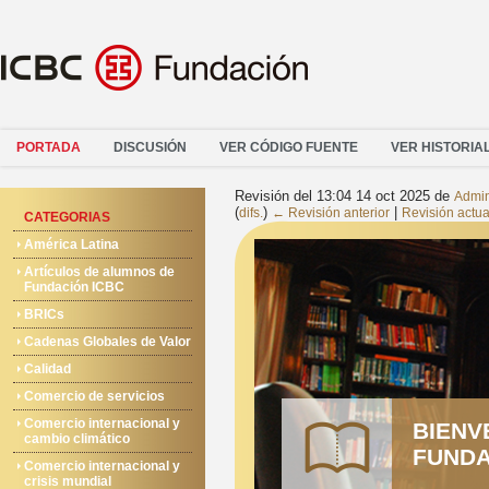
PORTADA
DISCUSIÓN
VER CÓDIGO FUENTE
VER HISTORIA
Revisión del 13:04 14 oct 2025 de
Admi
(
)
|
difs.
← Revisión anterior
Revisión actua
CATEGORIAS
América Latina
Artículos de alumnos de
Fundación ICBC
BRICs
Cadenas Globales de Valor
Calidad
Comercio de servicios
Comercio internacional y
BIENV
cambio climático
FUNDA
Comercio internacional y
crisis mundial