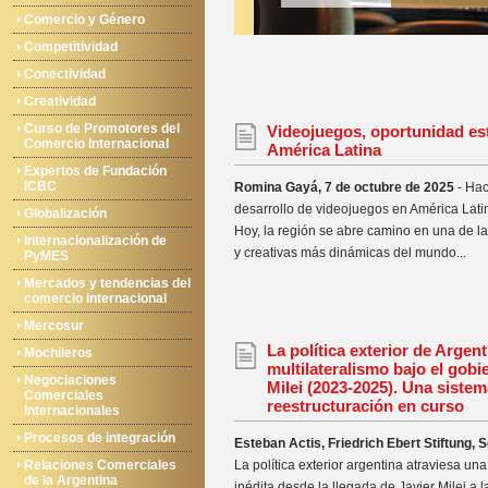
Comercio y Género
Competitividad
Conectividad
Creatividad
Curso de Promotores del
Videojuegos, oportunidad est
Comercio Internacional
América Latina
Expertos de Fundación
ICBC
Romina Gayá, 7 de octubre de 2025
- Hac
desarrollo de videojuegos en América Latin
Globalización
Hoy, la región se abre camino en una de las
Internacionalización de
y creativas más dinámicas del mundo...
PyMES
Mercados y tendencias del
comercio internacional
Mercosur
La política exterior de Argent
Mochileros
multilateralismo bajo el gobi
Negociaciones
Milei (2023-2025). Una sistem
Comerciales
reestructuración en curso
Internacionales
Procesos de integración
Esteban Actis, Friedrich Ebert Stiftung,
Relaciones Comerciales
La política exterior argentina atraviesa una
de la Argentina
inédita desde la llegada de Javier Milei a l