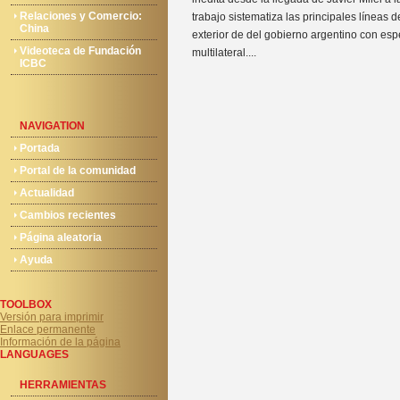
Relaciones y Comercio:
trabajo sistematiza las principales líneas d
China
exterior de del gobierno argentino con esp
Videoteca de Fundación
multilateral....
ICBC
NAVIGATION
Portada
Portal de la comunidad
Actualidad
Cambios recientes
Página aleatoria
Ayuda
TOOLBOX
Versión para imprimir
Enlace permanente
Información de la página
LANGUAGES
HERRAMIENTAS