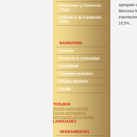
agregado q
Relaciones y Comercio:
China
Mercosur f
exportacio
Videoteca de Fundación
ICBC
10,5%...
NAVIGATION
Portada
Portal de la comunidad
Actualidad
Cambios recientes
Página aleatoria
Ayuda
TOOLBOX
Versión para imprimir
Enlace permanente
Información de la página
LANGUAGES
HERRAMIENTAS