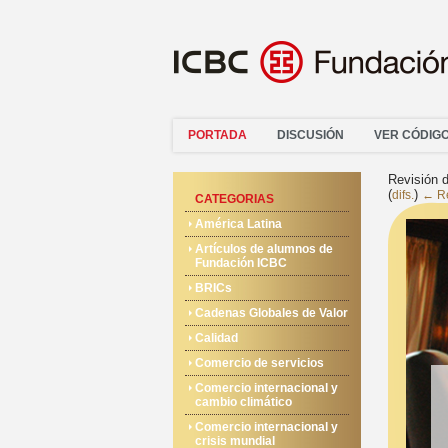
PORTADA
DISCUSIÓN
VER CÓDIG
Revisión 
(
)
difs.
← Re
CATEGORIAS
América Latina
Artículos de alumnos de
Fundación ICBC
BRICs
Cadenas Globales de Valor
Calidad
Comercio de servicios
Comercio internacional y
cambio climático
Comercio internacional y
crisis mundial