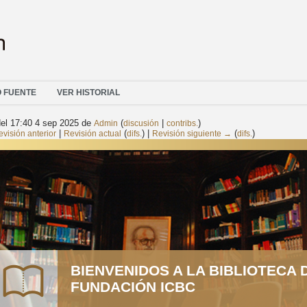
O FUENTE
VER HISTORIAL
del 17:40 4 sep 2025 de
(
|
)
Admin
discusión
contribs.
|
(
) |
(
)
visión anterior
Revisión actual
difs.
Revisión siguiente →
difs.
BIENVENIDOS A LA BIBLIOTECA 
FUNDACIÓN ICBC