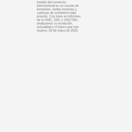
estado del comercio
internacional en un mundo de
tensiones, tarifas inciertas y
cadenas de suministro bajo
presión. Con base en informes
de la OMC, DHL y UNCTAD,
analizamos su evolución,
actualidad y el futuro que nos
espera. 29 de mayo de 2025