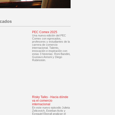
acados
PEC Comex 2025
Una nueva edición del PEC
Comex con egresados,
profesores y estudiantes de la
carrera de comercio
internacional. Talento,
innovación e inspiración con
estas 3 historias: Roni Bandini,
Gustavo Annoni y Diego
Rubinstein.
Risky Talks - Hacia dónde
va el comercio
internacional
En este nuevo episodio Julieta
Zelicovich, Esteban Actis y
Ezequiel Eborall analizan el