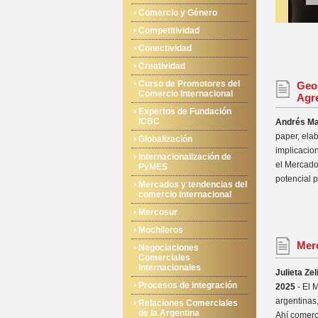
Comercio y Género
Competitividad
Conectividad
Creatividad
Curso de Promotores del
Geop
Comercio Internacional
Agr
Expertos de Fundación
ICBC
Andrés Ma
paper, ela
Globalización
implicacio
Internacionalización de
el Mercado
PyMES
potencial p
Mercados y tendencias del
comercio internacional
Mercosur
Mochileros
Mer
Negociaciones
Comerciales
Internacionales
Julieta Ze
Procesos de integración
2025
- El 
argentinas
Relaciones Comerciales
de la Argentina
Ahí comerc