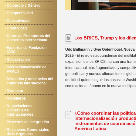
Comercio y Género
Competitividad
Conectividad
Creatividad
Curso de Promotores del
Los BRICS, Trump y los dil
Comercio Internacional
Expertos de Fundación
Udo Bullmann y Uwe Optenhögel, Nueva S
ICBC
2025
- El retiro estadounidense del multila
Globalización
expansión de los BRICS marcan una transi
Internacionalización de
internacional más fragmentado y competitiv
PyMES
geopolíticas y nuevos alineamientos glob
Mercados y tendencias del
decidir si quiere seguir los pasos de Wash
comercio internacional
como actor autónomo en la nueva multipola
Mercosur
Mochileros
Negociaciones
Comerciales
¿Cómo coordinar las política
Internacionales
internacionalización product
Procesos de integración
instrumentos de coordinació
América Latina
Relaciones Comerciales
de la Argentina