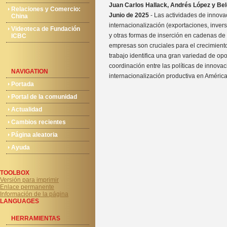
Juan Carlos Hallack, Andrés López y Bel
Relaciones y Comercio:
Junio de 2025
- Las actividades de innova
China
internacionalización (exportaciones, invers
Videoteca de Fundación
y otras formas de inserción en cadenas de 
ICBC
empresas son cruciales para el crecimient
trabajo identifica una gran variedad de op
coordinación entre las políticas de innovac
NAVIGATION
internacionalización productiva en América 
Portada
Portal de la comunidad
Actualidad
Cambios recientes
Página aleatoria
Ayuda
TOOLBOX
Versión para imprimir
Enlace permanente
Información de la página
LANGUAGES
HERRAMIENTAS