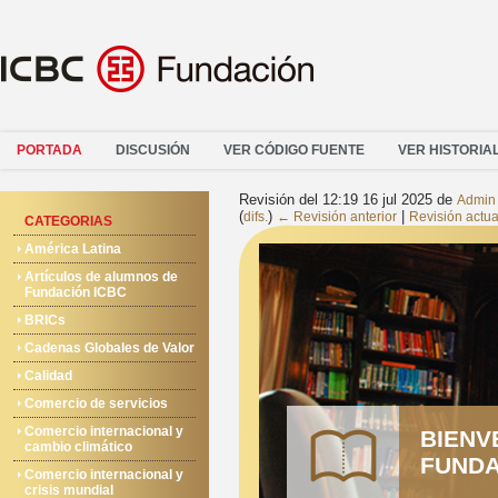
PORTADA
DISCUSIÓN
VER CÓDIGO FUENTE
VER HISTORIA
Revisión del 12:19 16 jul 2025 de
Admin
(
)
|
difs.
← Revisión anterior
Revisión actua
CATEGORIAS
América Latina
Artículos de alumnos de
Fundación ICBC
BRICs
Cadenas Globales de Valor
Calidad
Comercio de servicios
Comercio internacional y
BIENV
cambio climático
FUNDA
Comercio internacional y
crisis mundial