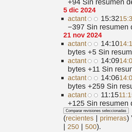
+94
‎
Sin resumen d
5 dic 2024
15:32
act
ant
15:3
−397
‎
Sin resumen 
21 nov 2024
14:10
act
ant
14:
bytes
+5
‎
Sin resum
14:09
act
ant
14:
bytes
+11
‎
Sin resu
14:06
act
ant
14:
bytes
+259
‎
Sin res
11:15
act
ant
11:1
+125
‎
Sin resumen 
(
|
)
recientes
primeras
|
|
).
250
500