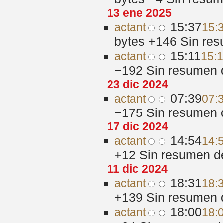
13 ene 2025
15:37
act
ant
15:
bytes
+146
‎
Sin res
15:11
act
ant
15:1
−192
‎
Sin resumen 
23 dic 2024
07:39
act
ant
07:
−175
‎
Sin resumen 
17 dic 2024
14:54
act
ant
14:
+12
‎
Sin resumen d
11 dic 2024
18:31
act
ant
18:3
+139
‎
Sin resumen 
18:00
act
ant
18:0