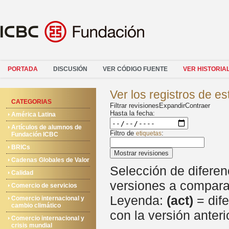
PORTADA
DISCUSIÓN
VER CÓDIGO FUENTE
VER HISTORIA
Ver los registros de e
CATEGORIAS
Filtrar revisiones
Expandir
Contraer
Hasta la fecha:
América Latina
Artículos de alumnos de
Filtro de
:
etiquetas
Fundación ICBC
BRICs
Mostrar revisiones
Cadenas Globales de Valor
Selección de diferen
Calidad
versiones a comparar
Comercio de servicios
Leyenda:
(act)
= dife
Comercio internacional y
cambio climático
con la versión anteri
Comercio internacional y
crisis mundial