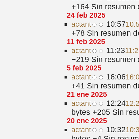
+164
‎
Sin resumen 
24 feb 2025
10:57
act
ant
10:
+78
‎
Sin resumen d
11 feb 2025
11:23
act
ant
11:2
−219
‎
Sin resumen 
5 feb 2025
16:06
act
ant
16:
+41
‎
Sin resumen d
21 ene 2025
12:24
act
ant
12:
bytes
+205
‎
Sin res
20 ene 2025
10:32
act
ant
10:
bytes
−4
‎
Sin resum