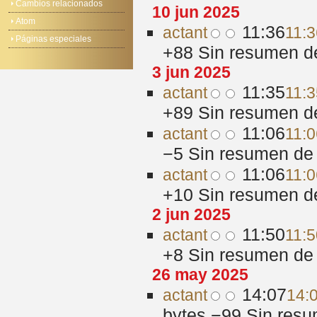
Cambios relacionados
10 jun 2025
Atom
11:36
act
ant
11:3
Páginas especiales
+88
‎
Sin resumen d
3 jun 2025
11:35
act
ant
11:3
+89
‎
Sin resumen d
11:06
act
ant
11:0
−5
‎
Sin resumen de 
11:06
act
ant
11:0
+10
‎
Sin resumen d
2 jun 2025
11:50
act
ant
11:5
+8
‎
Sin resumen de 
26 may 2025
14:07
act
ant
14:
bytes
−99
‎
Sin resu