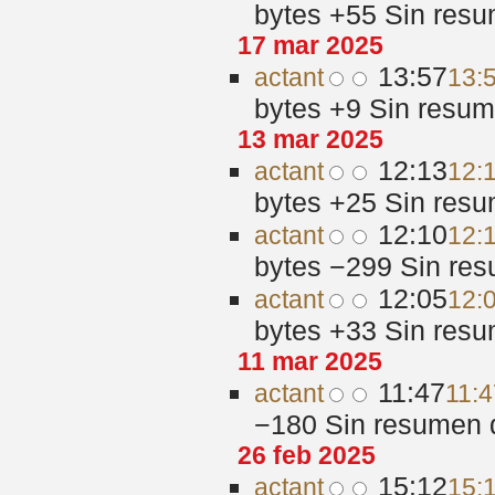
bytes
+55
‎
Sin resu
17 mar 2025
13:57
act
ant
13:
bytes
+9
‎
Sin resum
13 mar 2025
12:13
act
ant
12:
bytes
+25
‎
Sin resu
12:10
act
ant
12:
bytes
−299
‎
Sin res
12:05
act
ant
12:
bytes
+33
‎
Sin resu
11 mar 2025
11:47
act
ant
11:4
−180
‎
Sin resumen 
26 feb 2025
15:12
act
ant
15: