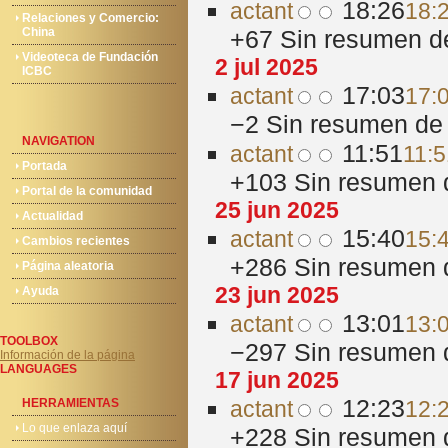
18:26
act
ant
18:2
Relaciones y Comercio:
China
+67
‎
Sin resumen d
Videoteca de Fundación
2 jul 2025
ICBC
17:03
act
ant
17:0
−2
‎
Sin resumen de 
NAVIGATION
11:51
act
ant
11:5
Portada
+103
‎
Sin resumen 
Portal de la comunidad
25 jun 2025
Actualidad
15:40
act
ant
15:
Cambios recientes
+286
‎
Sin resumen 
Página aleatoria
23 jun 2025
Ayuda
13:01
act
ant
13:
TOOLBOX
−297
‎
Sin resumen 
Información de la página
LANGUAGES
17 jun 2025
12:23
HERRAMIENTAS
act
ant
12:
Lo que enlaza aquí
+228
‎
Sin resumen 