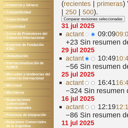
(
|
)
recientes
primeras
Comercio y Género
|
|
).
250
500
Competitividad
Conectividad
31 jul 2025
Creatividad
09:09
act
ant
09:0
Curso de Promotores del
Comercio Internacional
+23
‎
Sin resumen d
Expertos de Fundación
29 jul 2025
ICBC
Globalización
10:49
act
ant
10:4
Internacionalización de
−56
‎
Sin resumen d
PyMES
25 jul 2025
Mercados y tendencias del
comercio internacional
16:41
act
ant
16:4
Mercosur
−324
‎
Sin resumen 
Mochileros
16 jul 2025
Negociaciones
Comerciales
12:19
act
ant
12:1
Internacionales
−86
‎
Sin resumen d
Procesos de integración
11 jul 2025
Relaciones Comerciales
de la Argentina