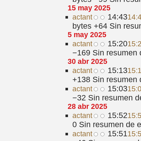
15 may 2025
14:43
act
ant
14:
bytes
+64
‎
Sin resu
5 may 2025
15:20
act
ant
15:
−169
‎
Sin resumen 
30 abr 2025
15:13
act
ant
15:
+138
‎
Sin resumen 
15:03
act
ant
15:
−32
‎
Sin resumen d
28 abr 2025
15:52
act
ant
15:
0
‎
Sin resumen de e
15:51
act
ant
15: