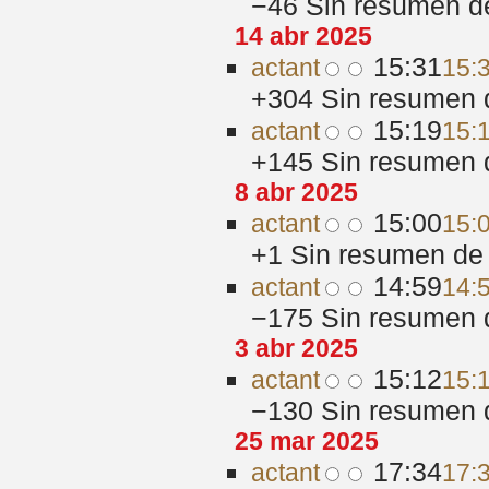
−46
‎
Sin resumen d
14 abr 2025
15:31
act
ant
15:
+304
‎
Sin resumen 
15:19
act
ant
15:
+145
‎
Sin resumen 
8 abr 2025
15:00
act
ant
15:
+1
‎
Sin resumen de 
14:59
act
ant
14:
−175
‎
Sin resumen 
3 abr 2025
15:12
act
ant
15:
−130
‎
Sin resumen 
25 mar 2025
17:34
act
ant
17: