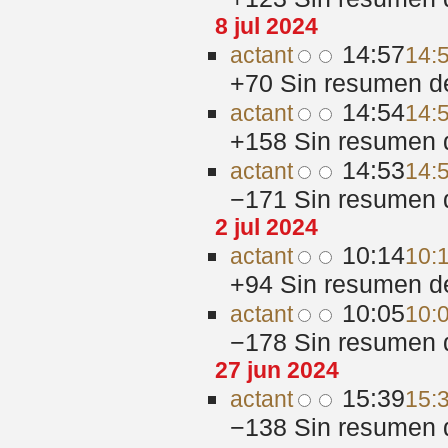
8 jul 2024
14:57
act
ant
14:5
+70
‎
Sin resumen d
14:54
act
ant
14:5
+158
‎
Sin resumen 
14:53
act
ant
14:5
−171
‎
Sin resumen 
2 jul 2024
10:14
act
ant
10:1
+94
‎
Sin resumen d
10:05
act
ant
10:0
−178
‎
Sin resumen 
27 jun 2024
15:39
act
ant
15:
−138
‎
Sin resumen 