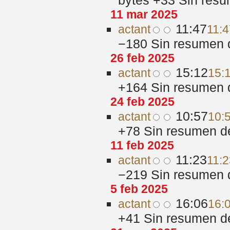
bytes
+33
‎
Sin resu
11 mar 2025
11:47
act
ant
11:4
−180
‎
Sin resumen 
26 feb 2025
15:12
act
ant
15:
+164
‎
Sin resumen 
24 feb 2025
10:57
act
ant
10:
+78
‎
Sin resumen d
11 feb 2025
11:23
act
ant
11:2
−219
‎
Sin resumen 
5 feb 2025
16:06
act
ant
16:
+41
‎
Sin resumen d