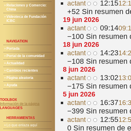
12:15
act
ant
12:
Relaciones y Comercio:
China
+52
‎
Sin resumen d
Videoteca de Fundación
19 jun 2026
ICBC
09:14
act
ant
09:
−100
‎
Sin resumen 
NAVIGATION
18 jun 2026
Portada
14:23
act
ant
14:
Portal de la comunidad
−108
‎
Sin resumen 
Actualidad
8 jun 2026
Cambios recientes
13:02
act
ant
13:0
Página aleatoria
−175
‎
Sin resumen 
Ayuda
5 jun 2026
TOOLBOX
16:37
act
ant
16:3
Información de la página
LANGUAGES
−399
‎
Sin resumen 
12:55
HERRAMIENTAS
act
ant
12:5
Lo que enlaza aquí
0
‎
Sin resumen de e