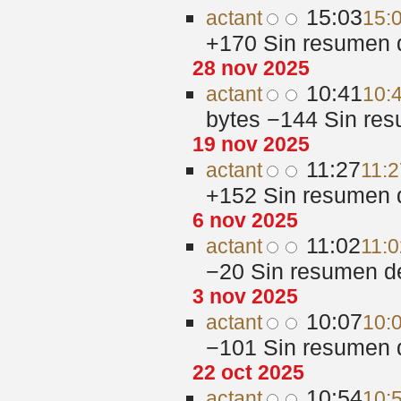
15:03
act
ant
15:
+170
‎
Sin resumen 
28 nov 2025
10:41
act
ant
10:
bytes
−144
‎
Sin res
19 nov 2025
11:27
act
ant
11:2
+152
‎
Sin resumen 
6 nov 2025
11:02
act
ant
11:0
−20
‎
Sin resumen d
3 nov 2025
10:07
act
ant
10:
−101
‎
Sin resumen 
22 oct 2025
10:54
act
ant
10: