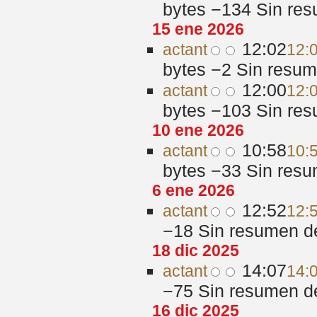
bytes
−134
‎
Sin res
15 ene 2026
12:02
act
ant
12:
bytes
−2
‎
Sin resum
12:00
act
ant
12:
bytes
−103
‎
Sin res
10 ene 2026
10:58
act
ant
10:
bytes
−33
‎
Sin resu
6 ene 2026
12:52
act
ant
12:
−18
‎
Sin resumen d
18 dic 2025
14:07
act
ant
14:
−75
‎
Sin resumen d
16 dic 2025