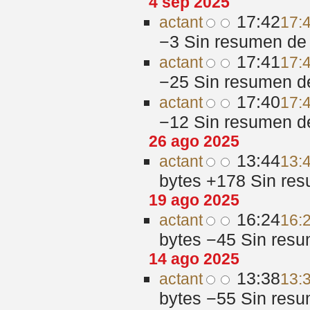
4 sep 2025
17:42
act
ant
17:
−3
‎
Sin resumen de 
17:41
act
ant
17:
−25
‎
Sin resumen d
17:40
act
ant
17:
−12
‎
Sin resumen d
26 ago 2025
13:44
act
ant
13:
bytes
+178
‎
Sin res
19 ago 2025
16:24
act
ant
16:
bytes
−45
‎
Sin resu
14 ago 2025
13:38
act
ant
13:
bytes
−55
‎
Sin resu