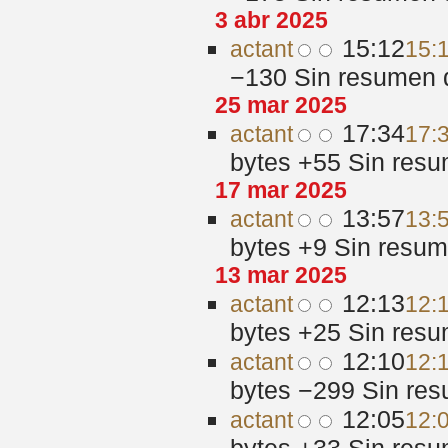
3 abr 2025
15:12
act
ant
15:
−130
‎
Sin resumen 
25 mar 2025
17:34
act
ant
17:
bytes
+55
‎
Sin resu
17 mar 2025
13:57
act
ant
13:
bytes
+9
‎
Sin resum
13 mar 2025
12:13
act
ant
12:
bytes
+25
‎
Sin resu
12:10
act
ant
12:
bytes
−299
‎
Sin res
12:05
act
ant
12: