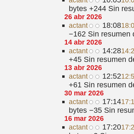
act
ant
10:
bytes
+244
‎
Sin res
26 abr 2026
18:08
act
ant
18:
−162
‎
Sin resumen 
14 abr 2026
14:28
act
ant
14:
+45
‎
Sin resumen d
13 abr 2026
12:52
act
ant
12:
+61
‎
Sin resumen d
30 mar 2026
17:14
act
ant
17:
bytes
−35
‎
Sin resu
16 mar 2026
17:20
act
ant
17: