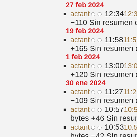
27 feb 2024
12:34
act
ant
12:
−110
‎
Sin resumen 
19 feb 2024
11:58
act
ant
11:5
+165
‎
Sin resumen 
1 feb 2024
13:00
act
ant
13:
+120
‎
Sin resumen 
30 ene 2024
11:27
act
ant
11:2
−109
‎
Sin resumen 
10:57
act
ant
10:
bytes
+46
‎
Sin resu
10:53
act
ant
10:
bytes
−42
‎
Sin resu