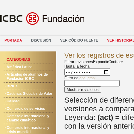
PORTADA
DISCUSIÓN
VER CÓDIGO FUENTE
VER HISTORIA
Ver los registros de e
CATEGORIAS
Filtrar revisiones
Expandir
Contraer
Hasta la fecha:
América Latina
Artículos de alumnos de
Filtro de
:
etiquetas
Fundación ICBC
BRICs
Mostrar revisiones
Cadenas Globales de Valor
Selección de diferen
Calidad
versiones a comparar
Comercio de servicios
Leyenda:
(act)
= dife
Comercio internacional y
cambio climático
con la versión anteri
Comercio internacional y
crisis mundial