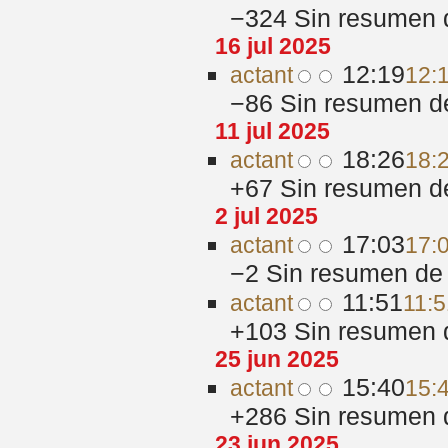
−324
‎
Sin resumen 
16 jul 2025
12:19
act
ant
12:1
−86
‎
Sin resumen d
11 jul 2025
18:26
act
ant
18:2
+67
‎
Sin resumen d
2 jul 2025
17:03
act
ant
17:0
−2
‎
Sin resumen de 
11:51
act
ant
11:5
+103
‎
Sin resumen 
25 jun 2025
15:40
act
ant
15:
+286
‎
Sin resumen 
23 jun 2025