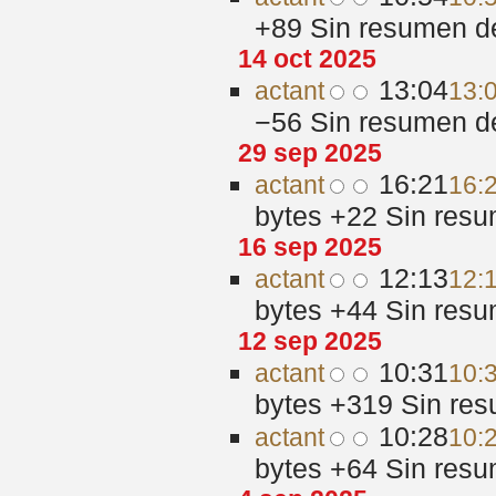
+89
‎
Sin resumen d
14 oct 2025
13:04
act
ant
13:
−56
‎
Sin resumen d
29 sep 2025
16:21
act
ant
16:
bytes
+22
‎
Sin resu
16 sep 2025
12:13
act
ant
12:
bytes
+44
‎
Sin resu
12 sep 2025
10:31
act
ant
10:
bytes
+319
‎
Sin res
10:28
act
ant
10:
bytes
+64
‎
Sin resu