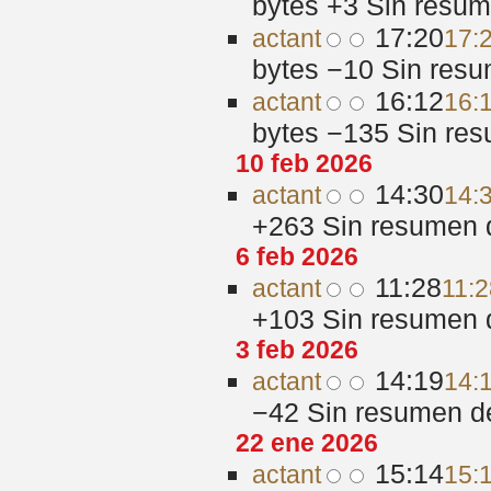
bytes
+3
‎
Sin resum
17:20
act
ant
17:
bytes
−10
‎
Sin resu
16:12
act
ant
16:
bytes
−135
‎
Sin res
10 feb 2026
14:30
act
ant
14:
+263
‎
Sin resumen 
6 feb 2026
11:28
act
ant
11:2
+103
‎
Sin resumen 
3 feb 2026
14:19
act
ant
14:
−42
‎
Sin resumen d
22 ene 2026
15:14
act
ant
15: