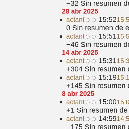
−32
‎
Sin resumen d
28 abr 2025
15:52
act
ant
15:
0
‎
Sin resumen de e
15:51
act
ant
15:
−46
‎
Sin resumen d
14 abr 2025
15:31
act
ant
15:
+304
‎
Sin resumen 
15:19
act
ant
15:
+145
‎
Sin resumen 
8 abr 2025
15:00
act
ant
15:
+1
‎
Sin resumen de 
14:59
act
ant
14:
−175
‎
Sin resumen 