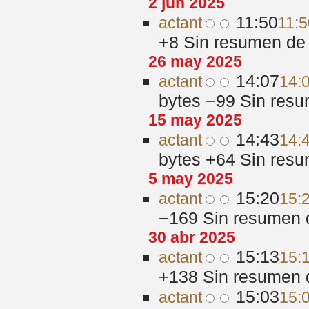
2 jun 2025
11:50
act
ant
11:5
+8
‎
Sin resumen de 
26 may 2025
14:07
act
ant
14:
bytes
−99
‎
Sin resu
15 may 2025
14:43
act
ant
14:
bytes
+64
‎
Sin resu
5 may 2025
15:20
act
ant
15:
−169
‎
Sin resumen 
30 abr 2025
15:13
act
ant
15:
+138
‎
Sin resumen 
15:03
act
ant
15: