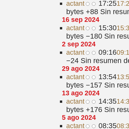
17:25
act
ant
17:
bytes
+88
‎
Sin resu
16 sep 2024
15:30
act
ant
15:
bytes
−180
‎
Sin res
2 sep 2024
09:16
act
ant
09:
−24
‎
Sin resumen d
29 ago 2024
13:54
act
ant
13:
bytes
−157
‎
Sin res
13 ago 2024
14:35
act
ant
14:
bytes
+176
‎
Sin res
5 ago 2024
08:35
act
ant
08: