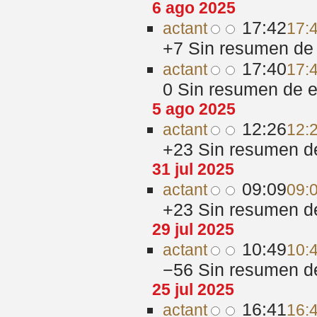
6 ago 2025
17:42
act
ant
17:
+7
‎
Sin resumen de 
17:40
act
ant
17:
0
‎
Sin resumen de e
5 ago 2025
12:26
act
ant
12:
+23
‎
Sin resumen d
31 jul 2025
09:09
act
ant
09:0
+23
‎
Sin resumen d
29 jul 2025
10:49
act
ant
10:4
−56
‎
Sin resumen d
25 jul 2025
16:41
act
ant
16:4