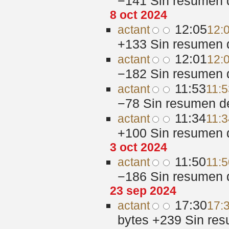
−141
‎
Sin resumen 
8 oct 2024
12:05
act
ant
12:0
+133
‎
Sin resumen 
12:01
act
ant
12:0
−182
‎
Sin resumen 
11:53
act
ant
11:5
−78
‎
Sin resumen d
11:34
act
ant
11:3
+100
‎
Sin resumen 
3 oct 2024
11:50
act
ant
11:5
−186
‎
Sin resumen 
23 sep 2024
17:30
act
ant
17:
bytes
+239
‎
Sin res