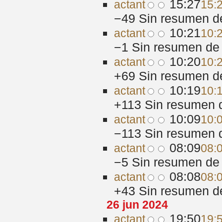
15:27
act
ant
15:
−49
‎
Sin resumen d
10:21
act
ant
10:
−1
‎
Sin resumen de 
10:20
act
ant
10:
+69
‎
Sin resumen d
10:19
act
ant
10:
+113
‎
Sin resumen 
10:09
act
ant
10:
−113
‎
Sin resumen 
08:09
act
ant
08:
−5
‎
Sin resumen de 
08:08
act
ant
08:
+43
‎
Sin resumen d
26 jun 2024
19:50
act
ant
19: