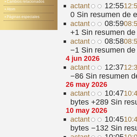
Cambios relacionados
12:55
act
ant
12:5
Atom
0
‎
Sin resumen de e
Páginas especiales
08:59
act
ant
08:5
+1
‎
Sin resumen de 
08:58
act
ant
08:5
−1
‎
Sin resumen de 
4 jun 2026
12:37
act
ant
12:3
−86
‎
Sin resumen d
26 may 2026
10:47
act
ant
10:
bytes
+289
‎
Sin res
10 may 2026
10:45
act
ant
10:
bytes
−132
‎
Sin res
10:05