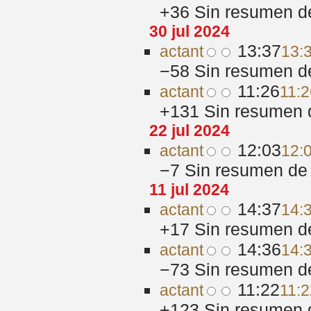
+36
‎
Sin resumen d
30 jul 2024
13:37
act
ant
13:3
−58
‎
Sin resumen d
11:26
act
ant
11:2
+131
‎
Sin resumen 
22 jul 2024
12:03
act
ant
12:0
−7
‎
Sin resumen de 
11 jul 2024
14:37
act
ant
14:3
+17
‎
Sin resumen d
14:36
act
ant
14:3
−73
‎
Sin resumen d
11:22
act
ant
11:2
+123
‎
Sin resumen 