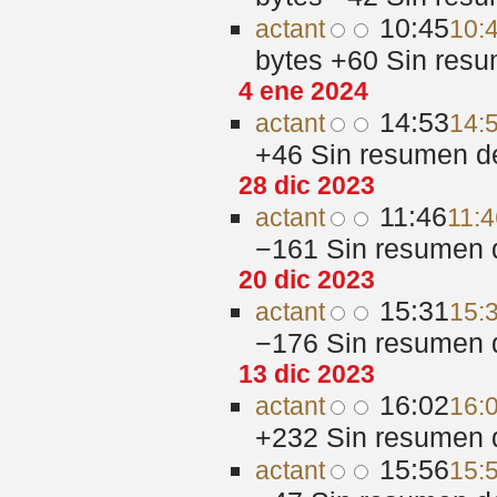
10:45
act
ant
10:
bytes
+60
‎
Sin resu
4 ene 2024
14:53
act
ant
14:
+46
‎
Sin resumen d
28 dic 2023
11:46
act
ant
11:4
−161
‎
Sin resumen 
20 dic 2023
15:31
act
ant
15:
−176
‎
Sin resumen 
13 dic 2023
16:02
act
ant
16:
+232
‎
Sin resumen 
15:56
act
ant
15: