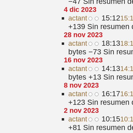
−47
‎
Sin resumen d
4 dic 2023
15:12
act
ant
15:1
+139
‎
Sin resumen 
28 nov 2023
18:13
act
ant
18:
bytes
−73
‎
Sin resu
16 nov 2023
14:13
act
ant
14:
bytes
+13
‎
Sin resu
8 nov 2023
16:17
act
ant
16:
+123
‎
Sin resumen 
2 nov 2023
10:15
act
ant
10:
+81
‎
Sin resumen d