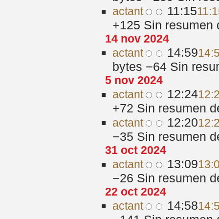
11:15
act
ant
11:1
+125
‎
Sin resumen 
14 nov 2024
14:59
act
ant
14:
bytes
−64
‎
Sin resu
5 nov 2024
12:24
act
ant
12:
+72
‎
Sin resumen d
12:20
act
ant
12:
−35
‎
Sin resumen d
31 oct 2024
13:09
act
ant
13:
−26
‎
Sin resumen d
22 oct 2024
14:58
act
ant
14: