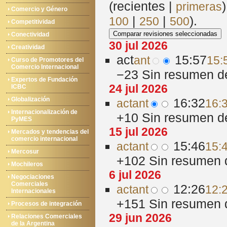
(recientes |
primeras
Comercio y Género
|
|
).
100
250
500
Competitividad
Conectividad
30 jul 2026
Creatividad
act
15:57
ant
15:
Curso de Promotores del
Comercio Internacional
−23
‎
Sin resumen d
Expertos de Fundación
24 jul 2026
ICBC
Globalización
16:32
act
ant
16:3
Internacionalización de
+10
‎
Sin resumen d
PyMES
15 jul 2026
Mercados y tendencias del
comercio internacional
15:46
act
ant
15:4
Mercosur
+102
‎
Sin resumen 
Mochileros
6 jul 2026
Negociaciones
Comerciales
12:26
act
ant
12:2
Internacionales
+151
‎
Sin resumen 
Procesos de integración
29 jun 2026
Relaciones Comerciales
de la Argentina