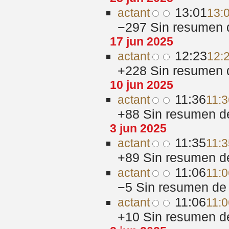
13:01
act
ant
13:
−297
‎
Sin resumen 
17 jun 2025
12:23
act
ant
12:
+228
‎
Sin resumen 
10 jun 2025
11:36
act
ant
11:3
+88
‎
Sin resumen d
3 jun 2025
11:35
act
ant
11:3
+89
‎
Sin resumen d
11:06
act
ant
11:0
−5
‎
Sin resumen de 
11:06
act
ant
11:0
+10
‎
Sin resumen d