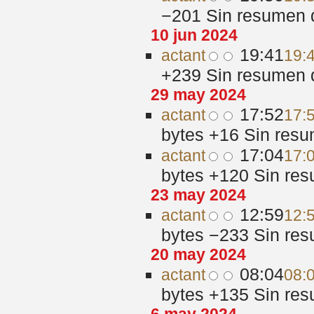
−201
‎
Sin resumen 
10 jun 2024
19:41
act
ant
19:
+239
‎
Sin resumen 
29 may 2024
17:52
act
ant
17:
bytes
+16
‎
Sin resu
17:04
act
ant
17:
bytes
+120
‎
Sin res
23 may 2024
12:59
act
ant
12:
bytes
−233
‎
Sin res
20 may 2024
08:04
act
ant
08:
bytes
+135
‎
Sin res