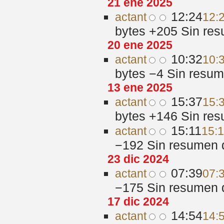
21 ene 2025
12:24
act
ant
12:
bytes
+205
‎
Sin res
20 ene 2025
10:32
act
ant
10:
bytes
−4
‎
Sin resum
13 ene 2025
15:37
act
ant
15:
bytes
+146
‎
Sin res
15:11
act
ant
15:1
−192
‎
Sin resumen 
23 dic 2024
07:39
act
ant
07:
−175
‎
Sin resumen 
17 dic 2024
14:54
act
ant
14: