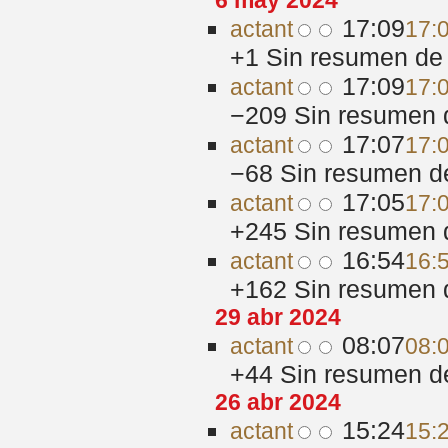
6 may 2024
17:09
act
ant
17:
+1
‎
Sin resumen de 
17:09
act
ant
17:
−209
‎
Sin resumen 
17:07
act
ant
17:
−68
‎
Sin resumen d
17:05
act
ant
17:
+245
‎
Sin resumen 
16:54
act
ant
16:
+162
‎
Sin resumen 
29 abr 2024
08:07
act
ant
08:
+44
‎
Sin resumen d
26 abr 2024
15:24
act
ant
15: