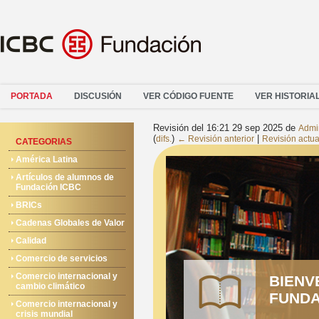
PORTADA
DISCUSIÓN
VER CÓDIGO FUENTE
VER HISTORIA
Revisión del 16:21 29 sep 2025 de
Admi
(
)
|
difs.
← Revisión anterior
Revisión actua
CATEGORIAS
América Latina
Artículos de alumnos de
Fundación ICBC
BRICs
Cadenas Globales de Valor
Calidad
Comercio de servicios
Comercio internacional y
BIENV
cambio climático
FUNDA
Comercio internacional y
crisis mundial