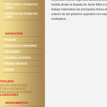
Relaciones y Comercio:
inédita desde la llegada de Javier Milei a l
China
trabajo sistematiza las principales líneas d
Videoteca de Fundación
exterior de del gobierno argentino con esp
ICBC
multilateral....
NAVIGATION
Portada
Portal de la comunidad
Actualidad
Cambios recientes
Página aleatoria
Ayuda
TOOLBOX
Versión para imprimir
Enlace permanente
Información de la página
LANGUAGES
HERRAMIENTAS