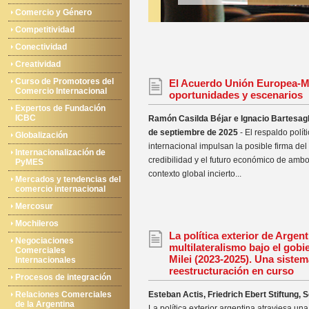
Comercio y Género
Competitividad
Conectividad
Creatividad
Curso de Promotores del
El Acuerdo Unión Europea-Me
Comercio Internacional
oportunidades y escenarios
Expertos de Fundación
ICBC
Ramón Casilda Béjar e Ignacio Bartesaghi
de septiembre de 2025
- El respaldo políti
Globalización
internacional impulsan la posible firma del
Internacionalización de
credibilidad y el futuro económico de amb
PyMES
contexto global incierto...
Mercados y tendencias del
comercio internacional
Mercosur
Mochileros
La política exterior de Argent
Negociaciones
multilateralismo bajo el gobi
Comerciales
Milei (2023-2025). Una sistem
Internacionales
reestructuración en curso
Procesos de integración
Relaciones Comerciales
Esteban Actis, Friedrich Ebert Stiftung,
de la Argentina
La política exterior argentina atraviesa una