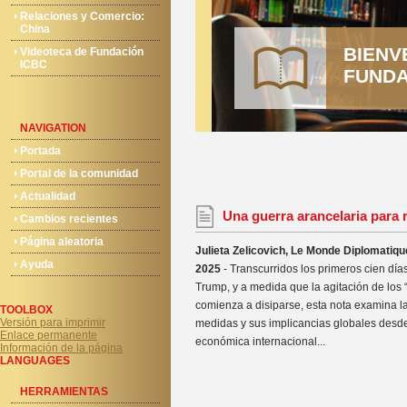
Relaciones y Comercio:
China
BIENV
Videoteca de Fundación
ICBC
FUNDA
NAVIGATION
Portada
Portal de la comunidad
Actualidad
Una guerra arancelaria para 
Cambios recientes
Página aleatoria
Julieta Zelicovich, Le Monde Diplomatiqu
Ayuda
2025
- Transcurridos los primeros cien día
Trump, y a medida que la agitación de los 
comienza a disiparse, esta nota examina la
TOOLBOX
Versión para imprimir
medidas y sus implicancias globales desd
Enlace permanente
económica internacional...
Información de la página
LANGUAGES
HERRAMIENTAS