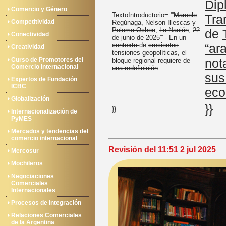
Dip
Comercio y Género
TextoIntroductorio= '''
Marcelo
Tra
Competitividad
Regúnaga, Nelson Illescas y
Paloma Ochoa
,
La Nación
,
22
de
Conectividad
de junio
de 2025''' -
En un
contexto
de
crecientes
“ar
Creatividad
tensiones geopolíticas
,
el
Curso de Promotores del
not
bloque regional requiere
de
Comercio Internacional
una redefinición
...
sus
Expertos de Fundación
ICBC
eco
Globalización
}}
}}
Internacionalización de
PyMES
Mercados y tendencias del
comercio internacional
Revisión del 11:51 2 jul 2025
Mercosur
Mochileros
Negociaciones
Comerciales
Internacionales
Procesos de integración
Relaciones Comerciales
de la Argentina