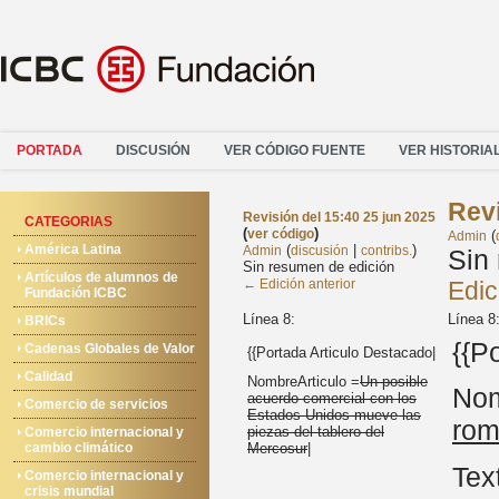
PORTADA
DISCUSIÓN
VER CÓDIGO FUENTE
VER HISTORIA
Revi
Revisión del 15:40 25 jun 2025
CATEGORIAS
(
)
ver código
(
Admin
América Latina
(
|
)
Admin
discusión
contribs.
Sin
Sin resumen de edición
Artículos de alumnos de
← Edición anterior
Edic
Fundación ICBC
Línea 8:
Línea 8
BRICs
{{P
Cadenas Globales de Valor
{{Portada Articulo Destacado|
Calidad
NombreArticulo =
Un posible
Nom
acuerdo comercial con los
Comercio de servicios
Estados Unidos mueve las
rom
piezas del tablero del
Comercio internacional y
cambio climático
Mercosur
|
Text
Comercio internacional y
crisis mundial