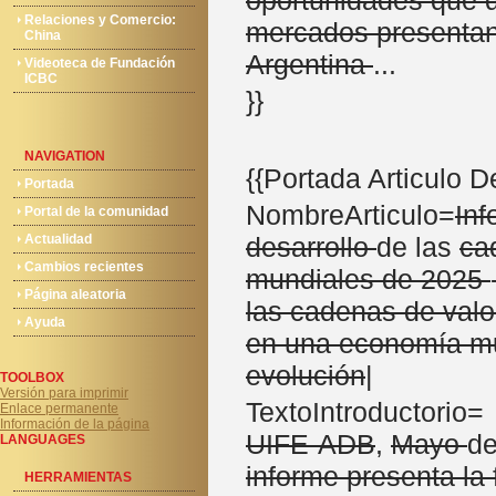
oportunidades que 
Relaciones y Comercio:
mercados presentan
China
Argentina
...
Videoteca de Fundación
ICBC
}}
NAVIGATION
{{Portada Articulo 
Portada
NombreArticulo=
Inf
Portal de la comunidad
Actualidad
desarrollo
de las
ca
Cambios recientes
mundiales de 2025
Página aleatoria
las cadenas de valo
Ayuda
en una economía mu
evolución
|
TOOLBOX
Versión para imprimir
TextoIntroductorio= '
Enlace permanente
Información de la página
UIFE-ADB
,
Mayo
de
LANGUAGES
informe presenta la
HERRAMIENTAS