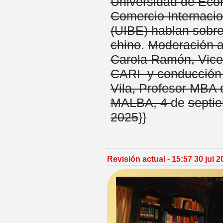
Universidad de Eco
Comercio Internacio
(UIBE) hablan sobr
chino
.
Moderación a
Carola Ramón, Vice
CARI y conducción 
Vila, Profesor MB
MALBA, 4
de
septi
2025
}}
Revisión actual - 15:57 30 jul 