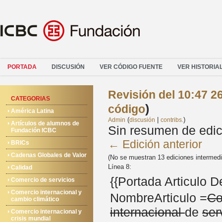
PORTADA
DISCUSIÓN
VER CÓDIGO FUENTE
VER HISTORIA
Revisión del 10:47 2
CATEGORIAS
)
código
América Latina
(
|
)
Admin
discusión
contribs.
Artículos de alumnos de
Sin resumen de edic
Fundación ICBC
← Edición anterior
BRICs
Cadenas Globales de Valor
(No se muestran 13 ediciones intermed
Línea 8:
Calidad
{{Portada Articulo 
Comercio de servicios
Comercio internacional y
NombreArticulo =
Co
cambio climático
internacional
de
ser
Comercio internacional y
crisis mundial