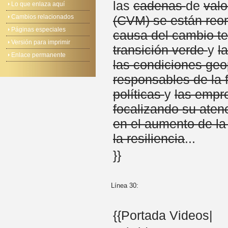
las
cadenas
de
valo
Lo que enlaza aquí
Cambios relacionados
(CVM) se están reo
Páginas especiales
causa del cambio te
Versión para imprimir
transición verde
y
l
Enlace permanente
las condiciones geo
responsables de la
políticas
y
las empr
focalizando su aten
en el aumento de la 
la resiliencia
...
}}
Línea 30:
{{Portada Videos|