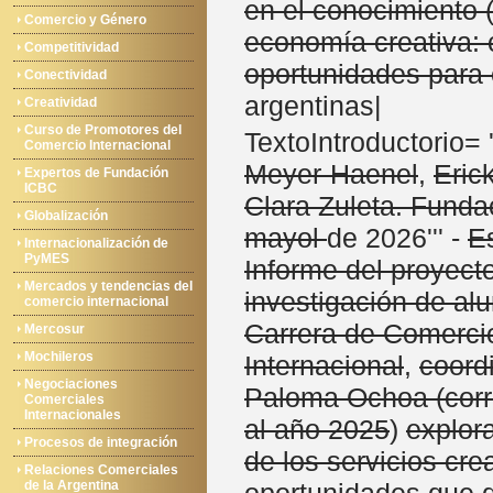
en el conocimiento 
Comercio y Género
economía creativa: 
Competitividad
oportunidades para
Conectividad
argentinas|
Creatividad
Curso de Promotores del
TextoIntroductorio= '
Comercio Internacional
Meyer-Haenel
,
Eric
Expertos de Fundación
ICBC
Clara Zuleta. Funda
Globalización
mayol
de 2026''' -
E
Internacionalización de
PyMES
Informe del proyect
Mercados y tendencias del
investigación de al
comercio internacional
Carrera de Comerci
Mercosur
Mochileros
Internacional
,
coord
Negociaciones
Paloma Ochoa (corr
Comerciales
Internacionales
al año 2025
)
explora
Procesos de integración
de los servicios crea
Relaciones Comerciales
de la Argentina