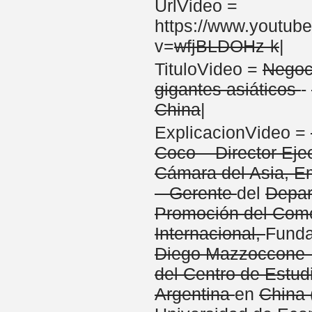
UrlVideo =
https://www.youtub
v=
wfjBLDOHz-k
|
TituloVideo =
Negoc
gigantes asiáticos
-
China
|
ExplicacionVideo =
Coco – Director Ejec
Cámara del Asia, 
– Gerente
del
Depa
Promoción del Com
Internacional,
Funda
Diego Mazzoccone –
del Centro de Estud
Argentina
en
China