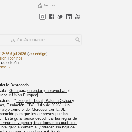
Acceder
(
)
12:26 6 jul 2026
ver código
|
)
sión
contribs.
 de edición
iente →
rticulo Destacado|
culo =
Guía
para
entender y aprovechar
el
rcosur-Unión Europea
|
torio= '''
Ezequiel Eborall, Paloma Ochoa y
as, Fundación ICBC
,
Julio
de 2026''' -
Un
plejo como el del Mercosur con la UE
eparación para que las empresas puedan
o. Esta guía,
busca
decodificar las reglas de
ntrarán en vigencia, transformar los capítulos
 inteligencia comercial
y
ofrecer una hoja
de
ue las empresas puedan capitalizarlo
..