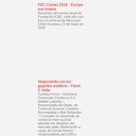
PEC Comex 2026 - Europa
nos Inspira
Resumen del evento anual de
Fundación ICBC, este año con
foco en el Acuerdo Mercosur-
Unión Europea. 21 de mayo de
2026
Negociando con los
gigantes asiáticos - Panel
2: India
Cynthia Ferrer – Directora
Comercial, Conderco S.A,
Natalia Ludueña –
Responsable del Depto. de
Comercio Exterior, Curtidos
Reconquista y Abin Sebastian
– Consultor en desarrollo de
comercio internacional
abordan los desafíos del
mercado indio. Moderación a
cargo de Carola Ramón,
Vicepresidenta del CARI y