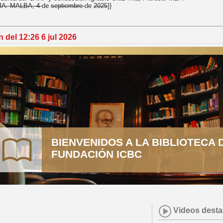
MA. MALBA, 4
de
septiembre
de
2025
}}
 del 12:26 6 jul 2026
BIENVENIDOS A LA BIBLIOTECA 
FUNDACIÓN ICBC
Videos dest