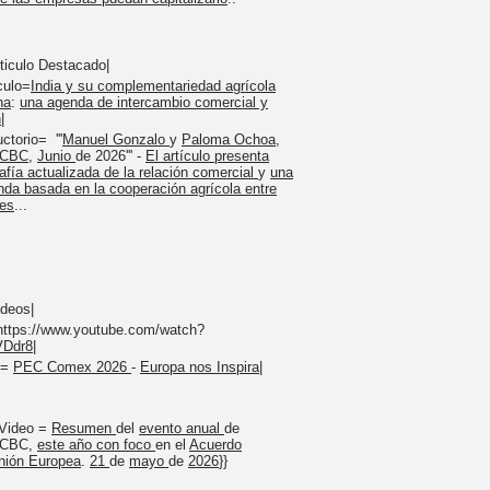
rticulo Destacado|
culo=
India y su complementariedad agrícola
na
:
una agenda de intercambio comercial y
n
|
ctorio= '''
Manuel Gonzalo
y
Paloma Ochoa
,
ICBC
,
Junio
de 2026''' -
El artículo presenta
afía actualizada de la relación comercial
y
una
nda basada en la cooperación agrícola entre
es
...
ideos|
https://www.youtube.com/watch?
Ddr8
|
 =
PEC Comex 2026
-
Europa nos Inspira
|
nVideo =
Resumen
del
evento anual
de
ICBC,
este año con foco
en el
Acuerdo
nión Europea
.
21
de
mayo
de
2026
}}