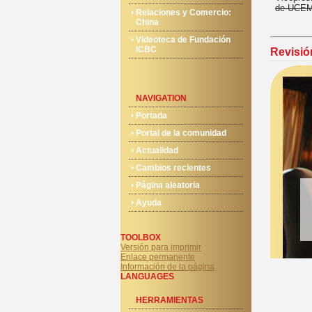
de UCE
Relaciones y Comercio:
China
Videoteca de Fundación
ICBC
Revisión
NAVIGATION
Portada
Portal de la comunidad
Actualidad
Cambios recientes
Página aleatoria
Ayuda
TOOLBOX
Versión para imprimir
Enlace permanente
Información de la página
LANGUAGES
HERRAMIENTAS