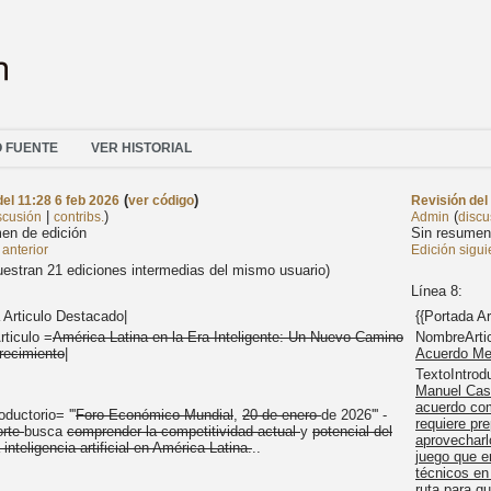
O FUENTE
VER HISTORIAL
(
)
del 11:28 6 feb 2026
ver código
Revisión del 
|
)
(
scusión
contribs.
Admin
discu
en de edición
Sin resumen
anterior
Edición sigu
estran 21 ediciones intermedias del mismo usuario)
Línea 8:
 Articulo Destacado|
{{Portada A
ticulo =
América Latina en la Era Inteligente: Un Nuevo Camino
NombreArti
recimiento
|
Acuerdo Me
TextoIntroduc
Manuel Cas
acuerdo com
oductorio= '''
Foro Económico Mundial
,
20 de enero
de 2026''' -
requiere pr
orte
busca
comprender la competitividad actual
y
potencial del
aprovecharl
a inteligencia artificial en América Latina.
..
juego que e
técnicos en
ruta para q