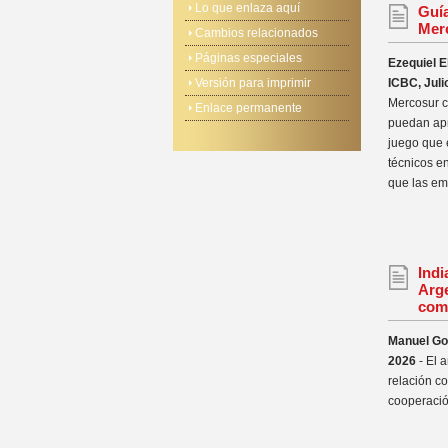
Lo que enlaza aquí
Guía
Mer
Cambios relacionados
Páginas especiales
Ezequiel 
Versión para imprimir
ICBC, Juli
Mercosur c
Enlace permanente
puedan apr
juego que e
técnicos en
que las em
Indi
Arge
come
Manuel Go
2026
- El a
relación c
cooperació