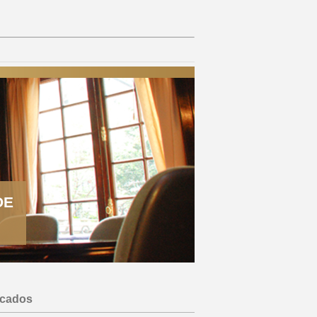
DE
acados