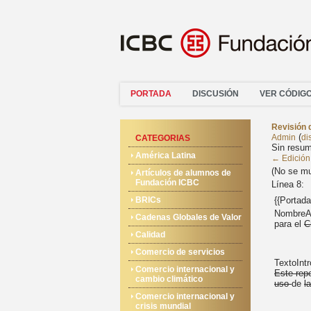
PORTADA
DISCUSIÓN
VER CÓDIG
Revisión 
(
Admin
di
CATEGORIAS
Sin resum
América Latina
← Edición 
(No se mu
Artículos de alumnos de
Fundación ICBC
Línea 8:
BRICs
{{Portada
NombreAr
Cadenas Globales de Valor
para el
C
Calidad
Comercio de servicios
TextoIntr
Comercio internacional y
Este rep
cambio climático
uso
de
l
Comercio internacional y
crisis mundial