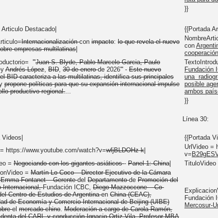
}}
 Articulo Destacado|
{{Portada A
NombreArti
ticulo=
Internacionalización
con
impacto
:
lo que revela el nuevo
con
Argenti
sobre empresas multilatinas
|
cooperació
oductorio= '''
Juan S. Blyde, Pablo Marcelo Garcia, Paulo
TextoIntrodu
i
y
Andrés López
,
BID
,
30 de enero
de 2026''' -
Este nuevo
Fundación 
el BID caracteriza a las multilatinas, identifica sus principales
una radiogr
y
propone políticas para que su expansión internacional impulse
posible age
ollo productivo regional.
...
ambos país
}}
Línea 30:
 Videos|
{{Portada V
UrlVideo = 
 = https://www.youtube.com/watch?v=
wfjBLDOHz-k
|
v=
B29gESV
deo =
Negociando con los gigantes asiáticos
-
Panel 1: China
|
TituloVideo
ionVideo =
Martín Lo Coco – Director Ejecutivo de la Cámara
, Emma Fontanet – Gerente
del
Departamento
de
Promoción del
 Internacional,
Fundación ICBC,
Diego Mazzoccone – Co-
Explicacio
 del Centro de Estudios de Argentina
en
China (CEAC),
Fundación 
dad de Economía y Comercio Internacional de Beijing (UIBE)
Mercosur-U
obre
el
mercado chino
.
Moderación a cargo de Carola Ramón,
identa del CARI y conducción Ignacio Ortiz Vila, Profesor MBA