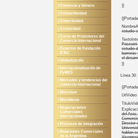
}}
Comercio y Género
Competitividad
{{Portada
Conectividad
NombreAr
Creatividad
estudio 
Curso de Promotores del
TextoIntr
Comercio Internacional
Pascuin
Expertos de Fundación
estudio d
ICBC
barreras
el desarr
Globalización
}}
Internacionalización de
PyMES
Línea 30:
Mercados y tendencias del
comercio internacional
{{Portada
Mercosur
UrlVideo
Mochileros
TituloVi
Negociaciones
Explicac
Comerciales
del Asia
Internacionales
Comercio
Director
Procesos de integración
Universi
Relaciones Comerciales
hablan s
de la Argentina
Vicepres