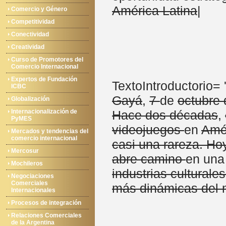
América Latina
|
Comercio y Género
Competitividad
Conectividad
Creatividad
Curso de Promotores del
Comercio Internacional
Expertos de Fundación
TextoIntroductorio= '
ICBC
Gayá
,
7
de
octubre
Globalización
Internacionalización de
Hace dos décadas
,
PyMES
videojuegos
en
Amér
Mercados y tendencias del
comercio internacional
casi una rareza. Ho
Mercosur
abre camino
en una
Mochileros
industrias culturales
Negociaciones
Comerciales
más dinámicas del
Internacionales
Procesos de integración
Relaciones Comerciales
de la Argentina