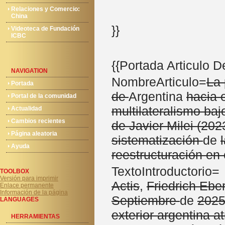
Relaciones y Comercio:
China
}}
Videoteca de Fundación
ICBC
{{Portada Articulo 
NAVIGATION
NombreArticulo=
La 
Portada
de
Argentina
hacia e
Portal de la comunidad
multilateralismo baj
Actualidad
Cambios recientes
de Javier Milei (20
Página aleatoria
sistematización
de
Ayuda
reestructuración en
TextoIntroductorio= '
TOOLBOX
Versión para imprimir
Actis
,
Friedrich Eber
Enlace permanente
Información de la página
Septiembre
de
202
LANGUAGES
exterior argentina a
HERRAMIENTAS