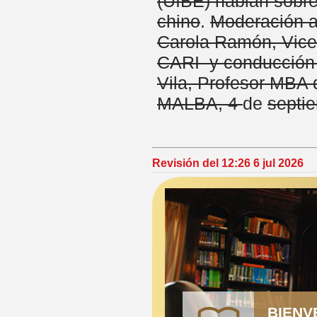
(UIBE) hablan sobr
chino
.
Moderación a
Carola Ramón, Vice
CARI y conducción 
Vila, Profesor MB
MALBA, 4
de
septi
Revisión del 12:26 6 jul 2026
BIENV