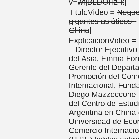
v=
wfjBLDOHz-k
|
TituloVideo =
Negoc
gigantes asiáticos
-
China
|
ExplicacionVideo =
– Director Ejecutiv
del Asia, Emma Fon
Gerente
del
Depart
Promoción del Com
Internacional,
Funda
Diego Mazzoccone –
del Centro de Estud
Argentina
en
China
Universidad de Eco
Comercio Internacio