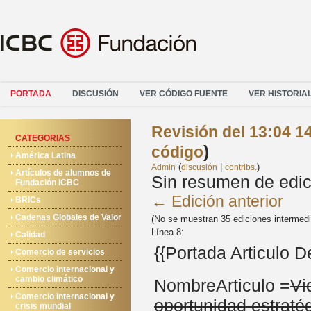
PORTADA
DISCUSIÓN
VER CÓDIGO FUENTE
VER HISTORIA
Revisión del 13:04 1
CATEGORIAS
)
código
América Latina
(
|
)
Admin
discusión
contribs.
Artículos de alumnos de
Sin resumen de edic
Fundación ICBC
← Edición anterior
BRICs
Cadenas Globales de Valor
(No se muestran 35 ediciones intermed
Línea 8:
Calidad
{{Portada Articulo 
Comercio de servicios
Comercio internacional y
cambio climático
NombreArticulo =
Vi
Comercio internacional y
oportunidad estraté
crisis mundial