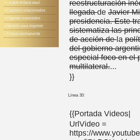
reestructuración iné
Lo que enlaza aquí
llegada
de
Javier Mi
Cambios relacionados
Páginas especiales
presidencia. Este tr
Versión para imprimir
sistematiza las prin
Enlace permanente
de acción de
la
polí
del gobierno argent
especial foco en el 
multilateral.
...
}}
Línea 30:
{{Portada Videos|
UrlVideo =
https://www.youtub