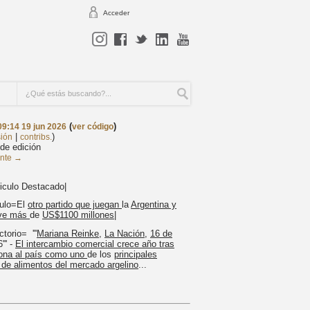
Acceder
(
)
09:14 19 jun 2026
ver código
|
)
sión
contribs.
de edición
ente →
ticulo Destacado|
culo=El
otro partido que juegan
la
Argentina y
eve más
de
US$1100 millones
|
torio= '''
Mariana Reinke
,
La Nación
,
16 de
''' -
El intercambio comercial crece año tras
iona al país como uno
de los
principales
de alimentos del mercado argelino
...