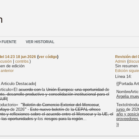
O FUENTE
VER HISTORIAL
(
)
del 14:23 18 jun 2026
ver código
Revisión del 
|
)
(
scusión
contribs.
Admin
discu
en de edición
Sin resumen 
anterior
Edición sigui
Línea 14:
 Articulo Destacado|
{{Portada Ar
rticulo=El
acuerdo con
la
Unión Europea: una oportunidad
de
NombreArti
to, desarrollo productivo y consolidación institucional para el
Argelia mu
SUR
|
oductorio= '''
Boletín de Comercio Exterior del Mercosur
,
TextoIntroduc
Mayo
de 2026''' -
Este nuevo boletín
de
la CEPAL ofrece
junio
de 2026
to y reflexiones sobre el acuerdo entre el Mersocur y la UE, el
año y posic
, las oportunidades y
los
riesgos para la región
...
proveedores 
}}