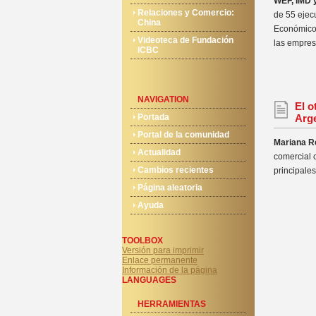
WEF, IMD 
Relaciones y Comercio:
de 55 ejec
China
Económico
Videoteca de Fundación
las empres
ICBC
NAVIGATION
El o
Portada
Arg
Portal de la comunidad
Mariana Re
Actualidad
comercial 
Cambios recientes
principale
Página aleatoria
Ayuda
TOOLBOX
Versión para imprimir
Enlace permanente
Información de la página
LANGUAGES
HERRAMIENTAS