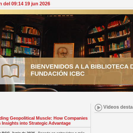
n del 09:14 19 jun 2026
BIENVENIDOS A LA BIBLIOTECA 
FUNDACIÓN ICBC
Videos dest
lding Geopolitical Muscle: How Companies
 Insights into Strategic Advantage