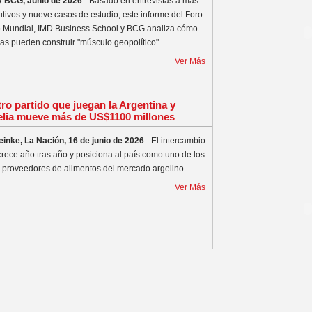
y BCG, Junio de 2026
- Basado en entrevistas a más
utivos y nueve casos de estudio, este informe del Foro
 Mundial, IMD Business School y BCG analiza cómo
as pueden construir "músculo geopolítico"...
Ver Más
tro partido que juegan la Argentina y
elia mueve más de US$1100 millones
inke, La Nación, 16 de junio de 2026
- El intercambio
crece año tras año y posiciona al país como uno de los
s proveedores de alimentos del mercado argelino...
Ver Más