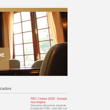
DE
acados
PEC Comex 2026 - Europa
nos Inspira
Resumen del evento anual de
Fundación ICBC, este año con