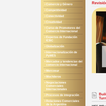
Revisió
Comercio y Género
Competitividad
Conectividad
Creatividad
Curso de Promotores del
Comercio Internacional
Expertos de Fundación
ICBC
Globalización
Internacionalización de
PyMES
Mercados y tendencias del
comercio internacional
Mercosur
Mochileros
Negociaciones
Comerciales
Internacionales
Bui
Procesos de integración
Turn
Relaciones Comerciales
de la Argentina