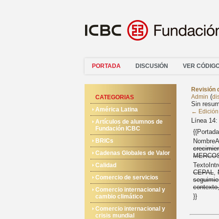
PORTADA
DISCUSIÓN
VER CÓDIG
Revisión 
(
Admin
di
CATEGORIAS
Sin resum
América Latina
← Edición 
Línea 14:
Artículos de alumnos de
Fundación ICBC
{{Portada
BRICs
NombreA
crecimien
Cadenas Globales de Valor
MERCO
TextoIntr
Calidad
CEPAL
,
Comercio de servicios
seguimien
contexto
Comercio internacional y
}}
cambio climático
Comercio internacional y
crisis mundial