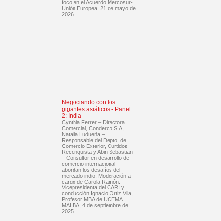
foco en el Acuerdo Mercosur-
Unión Europea. 21 de mayo de
2026
Negociando con los
gigantes asiáticos - Panel
2: India
Cynthia Ferrer – Directora
Comercial, Conderco S.A,
Natalia Ludueña –
Responsable del Depto. de
Comercio Exterior, Curtidos
Reconquista y Abin Sebastian
– Consultor en desarrollo de
comercio internacional
abordan los desafíos del
mercado indio. Moderación a
cargo de Carola Ramón,
Vicepresidenta del CARI y
conducción Ignacio Ortiz Vila,
Profesor MBA de UCEMA.
MALBA, 4 de septiembre de
2025