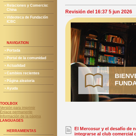
Relaciones y Comercio:
China
Revisión del 16:37 5 jun 2026
Videoteca de Fundación
ICBC
NAVIGATION
Portada
Portal de la comunidad
Actualidad
Cambios recientes
BIENV
Página aleatoria
FUNDA
Ayuda
TOOLBOX
Versión para imprimir
Enlace permanente
Información de la página
LANGUAGES
El Mercosur y el desafío de 
HERRAMIENTAS
integrarse al club comercial 