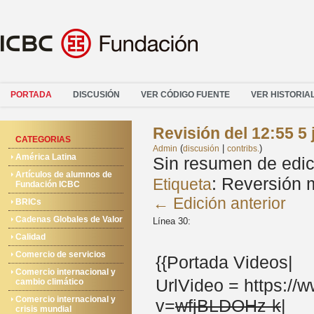
PORTADA
DISCUSIÓN
VER CÓDIGO FUENTE
VER HISTORIA
Revisión del 12:55 5
CATEGORIAS
(
|
)
Admin
discusión
contribs.
América Latina
Sin resumen de edic
Artículos de alumnos de
:
Reversión 
Etiqueta
Fundación ICBC
← Edición anterior
BRICs
Cadenas Globales de Valor
Línea 30:
Calidad
Comercio de servicios
{{Portada Videos|
Comercio internacional y
UrlVideo = https:/
cambio climático
Comercio internacional y
v=
wfjBLDOHz-k
|
crisis mundial