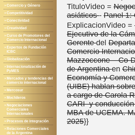
TituloVideo =
Negoc
Comercio y Género
Competitividad
asiáticos
-
Panel 1:
Conectividad
ExplicacionVideo =
Creatividad
Ejecutivo de la Cá
Curso de Promotores del
Comercio Internacional
Gerente
del
Depart
Expertos de Fundación
Comercio Internaci
ICBC
Mazzoccone – Co-Di
Globalización
Internacionalización de
de Argentina
en
Chi
PyMES
Economía y Comercio
Mercados y tendencias del
comercio internacional
(UIBE) hablan sobr
Mercosur
a cargo de Carola R
Mochileros
CARI y conducción I
Negociaciones
Comerciales
MBA de UCEMA. M
Internacionales
2025
}}
Procesos de integración
Relaciones Comerciales
de la Argentina