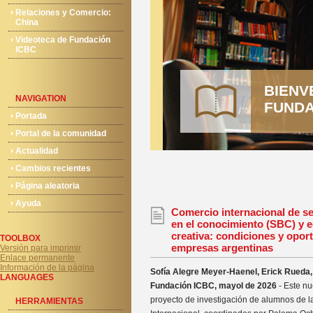
Relaciones y Comercio:
China
Videoteca de Fundación
ICBC
BIENV
NAVIGATION
FUNDA
Portada
Portal de la comunidad
Actualidad
Cambios recientes
Página aleatoria
Ayuda
Comercio internacional de s
en el conocimiento (SBC) y 
creativa: condiciones y opor
TOOLBOX
empresas argentinas
Versión para imprimir
Enlace permanente
Información de la página
Sofía Alegre Meyer-Haenel, Erick Rueda, 
LANGUAGES
Fundación ICBC, mayol de 2026
- Este nu
proyecto de investigación de alumnos de 
HERRAMIENTAS