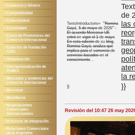
Text
Comercio y Género
Competitividad
de 2
Conectividad
las
TextoIntroductorio= '''
Romina
Gayá
,
5 de mayo
de 2026''' -
Creatividad
reo
El acuerdo Mercosur-UE
Curso de Promotores del
entró
en
vigor el 1
de
mayo
.
tran
Comercio Internacional
En esta edición
de su
blog
,
Romina Gayá, analiza qué
Expertos de Fundación
geop
implica para
el
comercio
de
ICBC
servicios basados
en
el
pol
Globalización
conocimiento
...
ate
Internacionalización de
PyMES
la r
Mercados y tendencias del
comercio internacional
}}
}}
Mercosur
Mochileros
Negociaciones
Comerciales
Revisión del 10:47 26 may 202
Internacionales
Procesos de integración
Relaciones Comerciales
de la Argentina