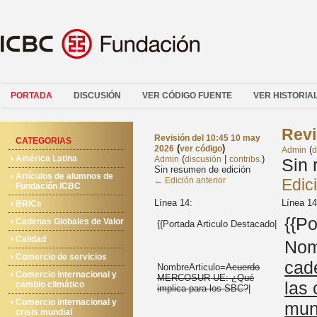
PORTADA
DISCUSIÓN
VER CÓDIGO FUENTE
VER HISTORIA
Revi
Revisión del 10:45 10 may
CATEGORIAS
(
)
2026
ver código
(
Admin
d
América Latina
(
|
)
Admin
discusión
contribs.
Sin 
Sin resumen de edición
Artículos de alumnos de
← Edición anterior
Edic
Fundación ICBC
Línea 14:
Línea 14
BRICs
{{Po
Cadenas Globales de Valor
{{Portada Articulo Destacado|
Calidad
Nom
Comercio de servicios
cad
NombreArticulo=
Acuerdo
Comercio internacional y
MERCOSUR
-
UE: ¿Qué
las
cambio climático
implica para los SBC?
|
Comercio internacional y
mun
crisis mundial