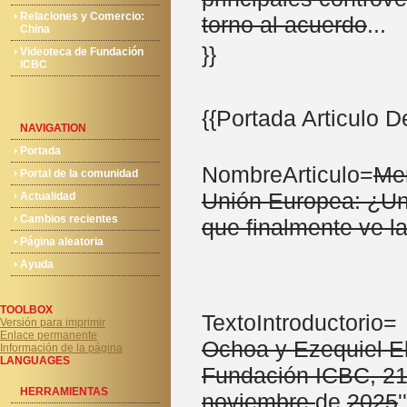
Relaciones y Comercio:
torno al acuerdo
...
China
}}
Videoteca de Fundación
ICBC
{{Portada Articulo 
NAVIGATION
Portada
NombreArticulo=
Me
Portal de la comunidad
Unión Europea: ¿U
Actualidad
Cambios recientes
que finalmente ve la
Página aleatoria
Ayuda
TOOLBOX
TextoIntroductorio= '
Versión para imprimir
Enlace permanente
Ochoa y Ezequiel Eb
Información de la página
LANGUAGES
Fundación ICBC, 21
HERRAMIENTAS
noviembre
de
2025
'