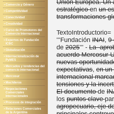
Unión Europea. Un 
Comercio y Género
estratégico
en
un es
Competitividad
transformaciones gl
Conectividad
Creatividad
Curso de Promotores del
TextoIntroductorio=
Comercio Internacional
'''Fundación
INAI
,
9
Expertos de Fundación
ICBC
de
2025
''' -
La apro
Globalización
acuerdo Mercosur-
Internacionalización de
PyMES
nuevas oportunidad
Mercados y tendencias del
expectativas
,
en un
comercio internacional
internacional marc
Mercosur
tensiones y la incer
Mochileros
Negociaciones
El documento
de
IN
Comerciales
Internacionales
los
puntos clave
pa
Procesos de integración
agropecuario, eje de
Relaciones Comerciales
principales controve
de la Argentina