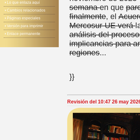
Lo que enlaza aquí
semana
en que
par
Cambios relacionados
finalmente
, el
Acuer
Páginas especiales
Mercosur-UE verá
l
Versión para imprimir
análisis del proceso
Enlace permanente
implicancias para 
regiones
...
}}
Revisión del 10:47 26 may 202