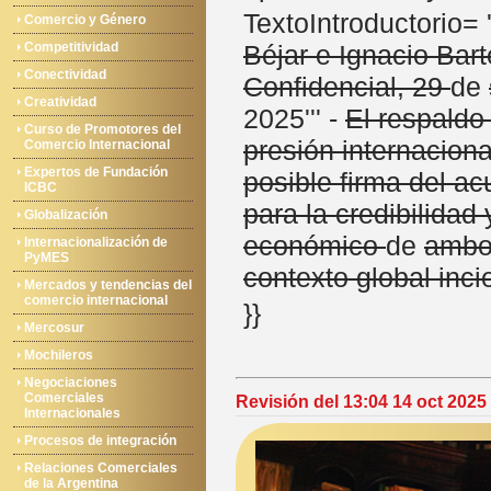
TextoIntroductorio= '
Comercio y Género
Competitividad
Béjar e Ignacio Bar
Conectividad
Confidencial, 29
de
Creatividad
2025''' -
El respaldo 
Curso de Promotores del
presión internaciona
Comercio Internacional
Expertos de Fundación
posible firma del a
ICBC
para la credibilidad
Globalización
económico
de
ambo
Internacionalización de
PyMES
contexto global inci
Mercados y tendencias del
comercio internacional
}}
Mercosur
Mochileros
Negociaciones
Comerciales
Revisión del 13:04 14 oct 2025
Internacionales
Procesos de integración
Relaciones Comerciales
de la Argentina