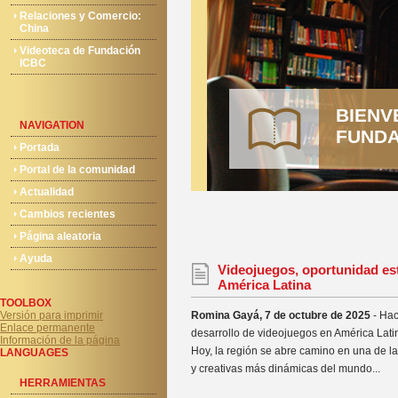
Relaciones y Comercio:
China
Videoteca de Fundación
ICBC
BIENV
NAVIGATION
FUNDA
Portada
Portal de la comunidad
Actualidad
Cambios recientes
Página aleatoria
Ayuda
Videojuegos, oportunidad est
América Latina
TOOLBOX
Versión para imprimir
Romina Gayá, 7 de octubre de 2025
- Hac
Enlace permanente
desarrollo de videojuegos en América Latin
Información de la página
Hoy, la región se abre camino en una de las
LANGUAGES
y creativas más dinámicas del mundo...
HERRAMIENTAS