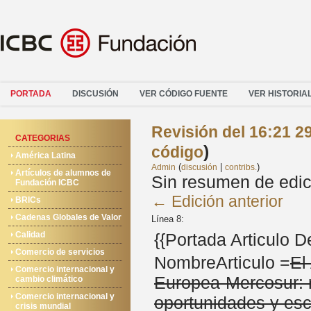
PORTADA
DISCUSIÓN
VER CÓDIGO FUENTE
VER HISTORIA
Revisión del 16:21 2
CATEGORIAS
)
código
América Latina
(
|
)
Admin
discusión
contribs.
Artículos de alumnos de
Sin resumen de edic
Fundación ICBC
← Edición anterior
BRICs
Cadenas Globales de Valor
Línea 8:
Calidad
{{Portada Articulo 
Comercio de servicios
NombreArticulo =
El
Comercio internacional y
Europea-Mercosur: 
cambio climático
Comercio internacional y
oportunidades y es
crisis mundial