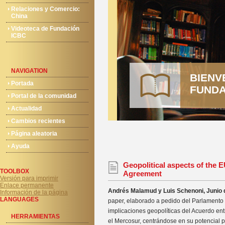
Relaciones y Comercio:
China
Videoteca de Fundación
ICBC
NAVIGATION
BIENV
Portada
FUNDA
Portal de la comunidad
Actualidad
Cambios recientes
Página aleatoria
Ayuda
Geopolitical aspects of the
TOOLBOX
Agreement
Versión para imprimir
Enlace permanente
Andrés Malamud y Luis Schenoni, Junio 
Información de la página
LANGUAGES
paper, elaborado a pedido del Parlamento 
implicaciones geopolíticas del Acuerdo en
HERRAMIENTAS
el Mercosur, centrándose en su potencial pa