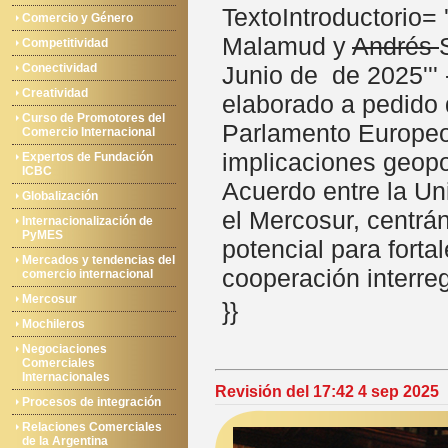
TextoIntroductorio= 
Comercio y Género
Malamud y
Andrés
Competitividad
Conectividad
Junio de de 2025''' 
Creatividad
elaborado a pedido 
Curso de Promotores del
Parlamento Europeo,
Comercio Internacional
implicaciones geopol
Expertos de Fundación
ICBC
Acuerdo entre la Un
Globalización
el Mercosur, centrá
Internacionalización de
PyMES
potencial para fortal
Mercados y tendencias del
cooperación interreg
comercio internacional
Mercosur
}}
Mochileros
Negociaciones
Comerciales
Internacionales
Revisión del 17:42 4 sep 2025
Procesos de integración
Relaciones Comerciales
de la Argentina