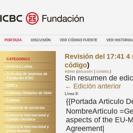
PORTADA
DISCUSIÓN
VER CÓDIGO FUENTE
VER HISTORIA
Revisión del 17:41 4
CATEGORIAS
)
código
América Latina
(
|
)
Admin
discusión
contribs.
Artículos de alumnos de
Sin resumen de edic
Fundación ICBC
← Edición anterior
BRICs
Cadenas Globales de Valor
Línea 9:
{{Portada Articulo 
Calidad
Comercio de servicios
NombreArticulo =Geo
Comercio internacional y
aspects of the EU-
cambio climático
Agreement|
Comercio internacional y
crisis mundial