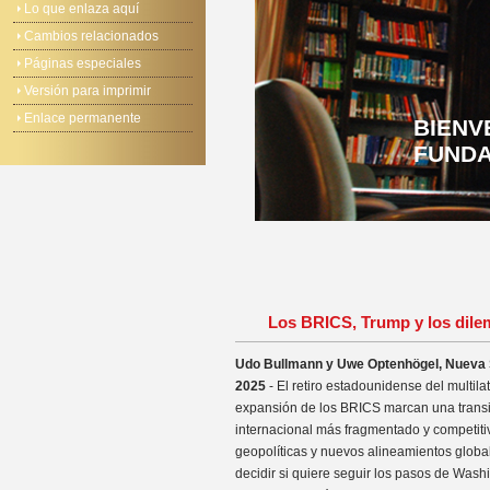
Lo que enlaza aquí
Cambios relacionados
Páginas especiales
Versión para imprimir
Enlace permanente
BIENV
FUNDA
Los BRICS, Trump y los dil
Udo Bullmann y Uwe Optenhögel, Nueva S
2025
- El retiro estadounidense del multila
expansión de los BRICS marcan una transi
internacional más fragmentado y competitiv
geopolíticas y nuevos alineamientos glob
decidir si quiere seguir los pasos de Wash