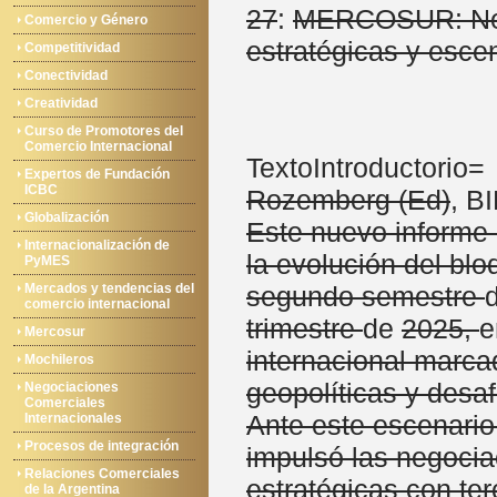
27
:
MERCOSUR: Ne
Comercio y Género
estratégicas y esce
Competitividad
Conectividad
Creatividad
Curso de Promotores del
Comercio Internacional
TextoIntroductorio= '
Expertos de Fundación
ICBC
Rozemberg (Ed)
, B
Globalización
Este nuevo informe
Internacionalización de
la evolución del blo
PyMES
Mercados y tendencias del
segundo semestre
comercio internacional
trimestre
de
2025,
Mercosur
internacional marca
Mochileros
geopolíticas y desa
Negociaciones
Comerciales
Ante este escenari
Internacionales
Procesos de integración
impulsó las negoci
Relaciones Comerciales
estratégicas con ter
de la Argentina