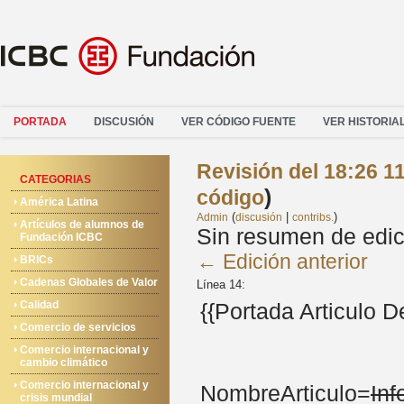
PORTADA
DISCUSIÓN
VER CÓDIGO FUENTE
VER HISTORIA
Revisión del 18:26 11
CATEGORIAS
)
código
América Latina
(
|
)
Admin
discusión
contribs.
Artículos de alumnos de
Sin resumen de edic
Fundación ICBC
← Edición anterior
BRICs
Cadenas Globales de Valor
Línea 14:
Calidad
{{Portada Articulo 
Comercio de servicios
Comercio internacional y
cambio climático
Comercio internacional y
NombreArticulo=
Inf
crisis mundial