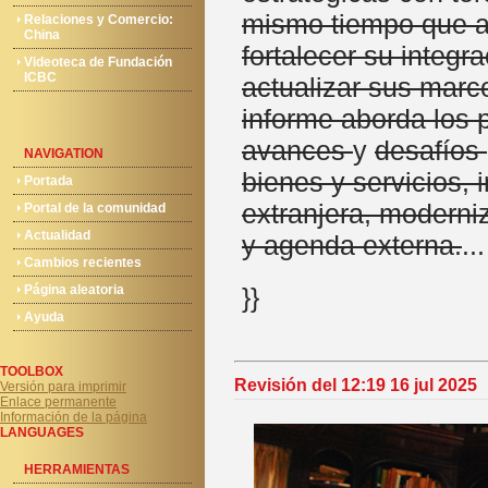
mismo tiempo que 
Relaciones y Comercio:
China
fortalecer su integra
Videoteca de Fundación
ICBC
actualizar sus marc
informe aborda los p
avances
y
desafíos
NAVIGATION
bienes y servicios, 
Portada
extranjera, moderniz
Portal de la comunidad
Actualidad
y agenda externa.
...
Cambios recientes
Página aleatoria
}}
Ayuda
TOOLBOX
Revisión del 12:19 16 jul 2025
Versión para imprimir
Enlace permanente
Información de la página
LANGUAGES
HERRAMIENTAS