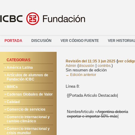
PORTADA
DISCUSIÓN
VER CÓDIGO FUENTE
VER HISTORIA
CATEGORIAS
(
Revisión del 11:35 3 jun 2025
ver códig
(
|
)
Admin
discusión
contribs.
América Latina
Sin resumen de edición
← Edición anterior
Artículos de alumnos de
Fundación ICBC
Línea 8:
BRICs
Cadenas Globales de Valor
{{Portada Articulo Destacado|
Calidad
Comercio de servicios
NombreArticulo =
Argentina debería
exportar e importar 50% más
|
Comercio internacional y
cambio climático
Comercio internacional y
crisis mundial