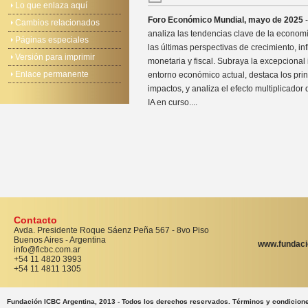
Lo que enlaza aquí
Foro Económico Mundial, mayo de 2025
-
Cambios relacionados
analiza las tendencias clave de la econom
Páginas especiales
las últimas perspectivas de crecimiento, inf
Versión para imprimir
monetaria y fiscal. Subraya la excepcional
Enlace permanente
entorno económico actual, destaca los prin
impactos, y analiza el efecto multiplicador 
IA en curso....
Contacto
Avda. Presidente Roque Sáenz Peña 567 - 8vo Piso
Buenos Aires - Argentina
www.fundaci
info@ficbc.com.ar
+54 11 4820 3993
+54 11 4811 1305
Fundación ICBC Argentina, 2013 - Todos los derechos reservados. Términos y condicion