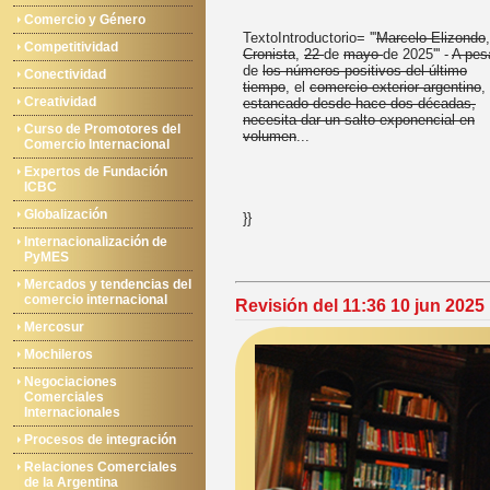
Comercio y Género
TextoIntroductorio= '''
Marcelo Elizondo
,
Competitividad
Cronista
,
22
de
mayo
de 2025''' -
A pes
de
los números positivos del último
Conectividad
tiempo
, el
comercio exterior argentino
,
Creatividad
estancado desde hace dos décadas,
necesita dar un salto exponencial en
Curso de Promotores del
volumen
...
Comercio Internacional
Expertos de Fundación
ICBC
Globalización
}}
Internacionalización de
PyMES
Mercados y tendencias del
comercio internacional
Revisión del 11:36 10 jun 2025
Mercosur
Mochileros
Negociaciones
Comerciales
Internacionales
Procesos de integración
Relaciones Comerciales
de la Argentina