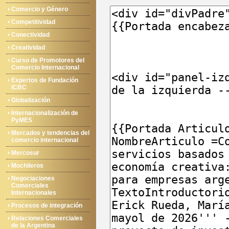
Comercio y Género
Competitividad
Conectividad
Creatividad
Curso de Promotores del
Comercio Internacional
Expertos de Fundación
ICBC
Globalización
Internacionalización de
PyMES
Mercados y tendencias del
comercio internacional
Mercosur
Mochileros
Negociaciones
Comerciales
Internacionales
Procesos de integración
Relaciones Comerciales
de la Argentina