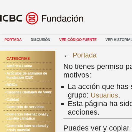
PORTADA
DISCUSIÓN
VER CÓDIGO FUENTE
VER HISTORIA
←
Portada
CATEGORIAS
No tienes permiso pa
América Latina
motivos:
Artículos de alumnos de
Fundación ICBC
La acción que has s
BRICs
Cadenas Globales de Valor
grupo:
.
Usuarios
Calidad
Esta página ha sido
Comercio de servicios
acciones.
Comercio internacional y
cambio climático
Comercio internacional y
Puedes ver y copiar 
crisis mundial