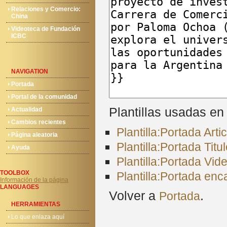
Relaciones y Comercio:
China
Videoteca de Fundación
ICBC
NAVIGATION
Portada
Portal de la comunidad
Plantillas usadas en
Actualidad
Cambios recientes
Plantilla:Portada Art
Página aleatoria
Plantilla:Portada Titu
Ayuda
Plantilla:Portada Vid
TOOLBOX
Plantilla:Portada en
Información de la página
LANGUAGES
Volver a
.
Portada
HERRAMIENTAS
Lo que enlaza aquí