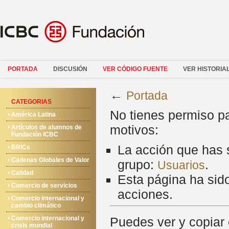
PORTADA
DISCUSIÓN
VER CÓDIGO FUENTE
VER HISTORIA
←
Portada
CATEGORIAS
No tienes permiso pa
América Latina
motivos:
Artículos de alumnos de
Fundación ICBC
La acción que has s
BRICs
Cadenas Globales de Valor
grupo:
.
Usuarios
Calidad
Esta página ha sido
Comercio de servicios
acciones.
Comercio internacional y
cambio climático
Comercio internacional y
Puedes ver y copiar 
crisis mundial