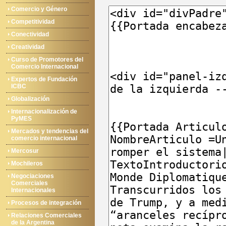
Comercio y Género
Competitividad
Conectividad
Creatividad
Curso de Promotores del
Comercio Internacional
Expertos de Fundación
ICBC
Globalización
Internacionalización de
PyMES
Mercados y tendencias del
comercio internacional
Mercosur
Mochileros
Negociaciones
Comerciales
Internacionales
Procesos de integración
Relaciones Comerciales
de la Argentina