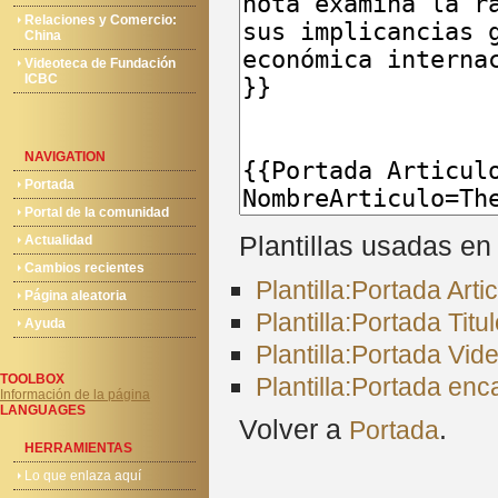
Relaciones y Comercio:
China
Videoteca de Fundación
ICBC
NAVIGATION
Portada
Portal de la comunidad
Plantillas usadas en
Actualidad
Cambios recientes
Plantilla:Portada Art
Página aleatoria
Plantilla:Portada Titu
Ayuda
Plantilla:Portada Vid
TOOLBOX
Plantilla:Portada en
Información de la página
LANGUAGES
Volver a
.
Portada
HERRAMIENTAS
Lo que enlaza aquí