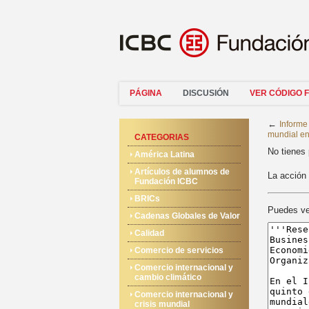
PÁGINA
DISCUSIÓN
VER CÓDIGO 
←
Informe
mundial en
CATEGORIAS
No tienes 
América Latina
Artículos de alumnos de
La acción 
Fundación ICBC
BRICs
Puedes ver
Cadenas Globales de Valor
Calidad
Comercio de servicios
Comercio internacional y
cambio climático
Comercio internacional y
crisis mundial