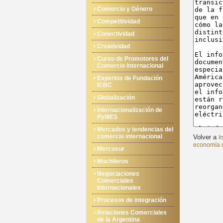
Comercio y Género
Competitividad
Conectividad
Creatividad
Curso de Promotores del
Comercio Internacional
Expertos de Fundación
ICBC
Globalización
Internacionalización de
PyMES
Mercados y tendencias del
comercio internacional
Volver a
I
economía m
Mercosur
Mochileros
Negociaciones
Comerciales
Internacionales
Procesos de integración
Relaciones Comerciales
de la Argentina