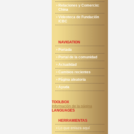
Relaciones y Comercio:
China
Videoteca de Fundación
ICBC
NAVIGATION
Portada
Portal de la comunidad
Actualidad
Cambios recientes
Página aleatoria
Ayuda
TOOLBOX
Información de la página
LANGUAGES
HERRAMIENTAS
Lo que enlaza aquí