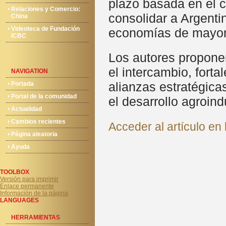
plazo basada en el c
Relaciones y Comercio:
consolidar a Argenti
China
Videoteca de Fundación
economías de mayor
ICBC
Los autores proponen
el intercambio, fort
NAVIGATION
alianzas estratégica
Portada
Portal de la comunidad
el desarrollo agroindu
Actualidad
Cambios recientes
Acceder al artículo e
Página aleatoria
Ayuda
TOOLBOX
Versión para imprimir
Enlace permanente
Información de la página
LANGUAGES
HERRAMIENTAS