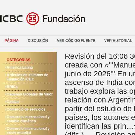
PÁGINA
DISCUSIÓN
VER CÓDIGO FUENTE
VER HISTORIAL
Revisión del 16:06 
CATEGORIAS
creada con «'''Manu
América Latina
junio de 2026''' En 
Artículos de alumnos de
Fundación ICBC
ascenso de India co
BRICs
trabajo explora las 
Cadenas Globales de Valor
relación con Argenti
Calidad
partir del estudio d
Comercio de servicios
países, los autores 
Comercio internacional y
cambio climático
identifican las prin…
Comercio internacional y
(difs.) ← Revisión ant
crisis mundial