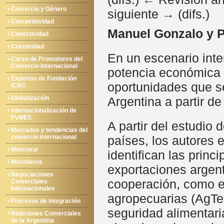
Comercio y Género
siguiente → (difs.)
Competitividad
Manuel Gonzalo y P
Conectividad
Creatividad
En un escenario int
Curso de Promotores del
Comercio Internacional
potencia económica y
Expertos de Fundación
oportunidades que se
ICBC
Globalización
Argentina a partir d
Internacionalización de
PyMES
A partir del estudio
Mercados y tendencias del
comercio internacional
países, los autores 
Mercosur
identifican las princ
Mochileros
exportaciones argent
Negociaciones
cooperación, como el
Comerciales
Internacionales
agropecuarias (AgTech
Procesos de integración
seguridad alimentari
Relaciones Comerciales
de la Argentina