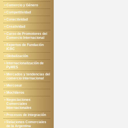
Comercio y Género
Competitividad
Conectividad
Creatividad
Curso de Promotores del
Comercio Internacional
Expertos de Fundación
ICBC
Globalización
Internacionalización de
PyMES
Mercados y tendencias del
comercio internacional
Mercosur
Mochileros
Negociaciones
Comerciales
Internacionales
Procesos de integración
Relaciones Comerciales
de la Argentina