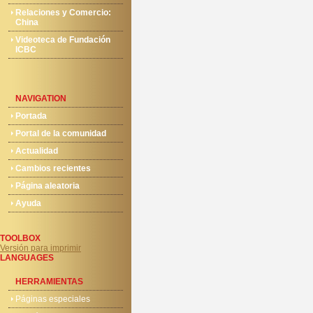
Relaciones y Comercio:
China
Videoteca de Fundación
ICBC
NAVIGATION
Portada
Portal de la comunidad
Actualidad
Cambios recientes
Página aleatoria
Ayuda
TOOLBOX
Versión para imprimir
LANGUAGES
HERRAMIENTAS
Páginas especiales