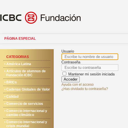
PÁGINA ESPECIAL
Usuario
CATEGORIAS
Contraseña
América Latina
Artículos de alumnos de
Mantener mi sesión iniciada
Fundación ICBC
Acceder
BRICs
Ayuda con el acceso
¿Has olvidado tu contraseña?
Cadenas Globales de Valor
Calidad
Comercio de servicios
Comercio internacional y
cambio climático
Comercio internacional y
crisis mundial