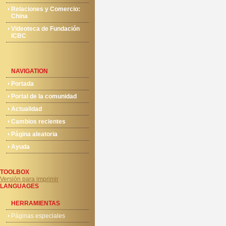
Relaciones y Comercio:
China
Videoteca de Fundación
ICBC
NAVIGATION
Portada
Portal de la comunidad
Actualidad
Cambios recientes
Página aleatoria
Ayuda
TOOLBOX
Versión para imprimir
LANGUAGES
HERRAMIENTAS
Páginas especiales