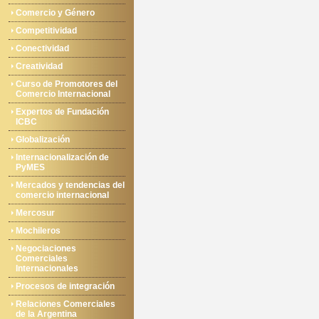
Comercio y Género
Competitividad
Conectividad
Creatividad
Curso de Promotores del
Comercio Internacional
Expertos de Fundación
ICBC
Globalización
Internacionalización de
PyMES
Mercados y tendencias del
comercio internacional
Mercosur
Mochileros
Negociaciones
Comerciales
Internacionales
Procesos de integración
Relaciones Comerciales
de la Argentina