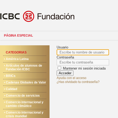
PÁGINA ESPECIAL
Usuario
CATEGORIAS
Contraseña
América Latina
Artículos de alumnos de
Mantener mi sesión iniciada
Fundación ICBC
Acceder
BRICs
Ayuda con el acceso
¿Has olvidado tu contraseña?
Cadenas Globales de Valor
Calidad
Comercio de servicios
Comercio internacional y
cambio climático
Comercio internacional y
crisis mundial