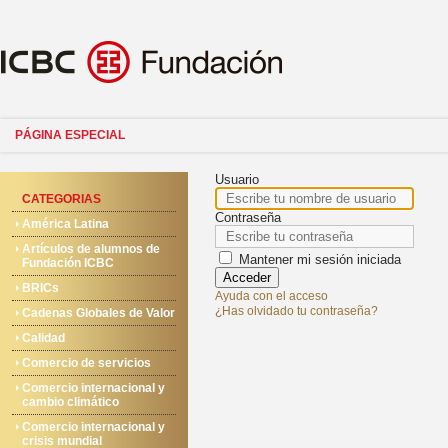
PÁGINA ESPECIAL
Usuario
CATEGORIAS
Contraseña
América Latina
Artículos de alumnos de
Mantener mi sesión iniciada
Fundación ICBC
Acceder
BRICs
Ayuda con el acceso
¿Has olvidado tu contraseña?
Cadenas Globales de Valor
Calidad
Comercio de servicios
Comercio internacional y
cambio climático
Comercio internacional y
crisis mundial