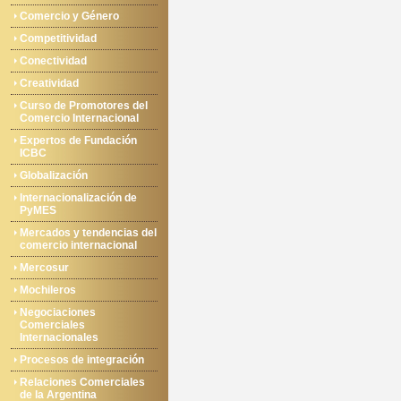
Comercio y Género
Competitividad
Conectividad
Creatividad
Curso de Promotores del
Comercio Internacional
Expertos de Fundación
ICBC
Globalización
Internacionalización de
PyMES
Mercados y tendencias del
comercio internacional
Mercosur
Mochileros
Negociaciones
Comerciales
Internacionales
Procesos de integración
Relaciones Comerciales
de la Argentina