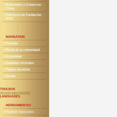
Relaciones y Comercio:
China
Videoteca de Fundación
ICBC
NAVIGATION
Portada
Portal de la comunidad
Actualidad
Cambios recientes
Página aleatoria
Ayuda
TOOLBOX
Versión para imprimir
LANGUAGES
HERRAMIENTAS
Páginas especiales