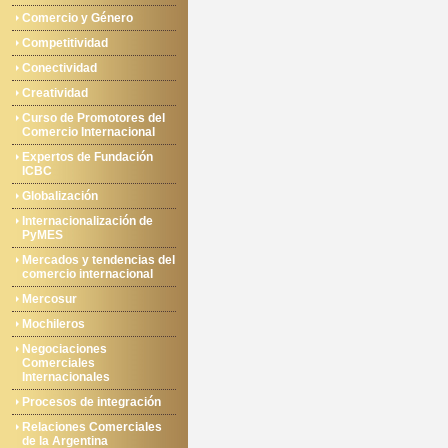
Comercio y Género
Competitividad
Conectividad
Creatividad
Curso de Promotores del
Comercio Internacional
Expertos de Fundación
ICBC
Globalización
Internacionalización de
PyMES
Mercados y tendencias del
comercio internacional
Mercosur
Mochileros
Negociaciones
Comerciales
Internacionales
Procesos de integración
Relaciones Comerciales
de la Argentina