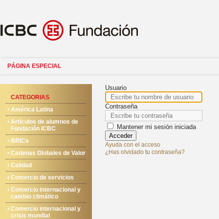
PÁGINA ESPECIAL
Usuario
CATEGORIAS
Contraseña
América Latina
Artículos de alumnos de
Mantener mi sesión iniciada
Fundación ICBC
Acceder
BRICs
Ayuda con el acceso
¿Has olvidado tu contraseña?
Cadenas Globales de Valor
Calidad
Comercio de servicios
Comercio internacional y
cambio climático
Comercio internacional y
crisis mundial