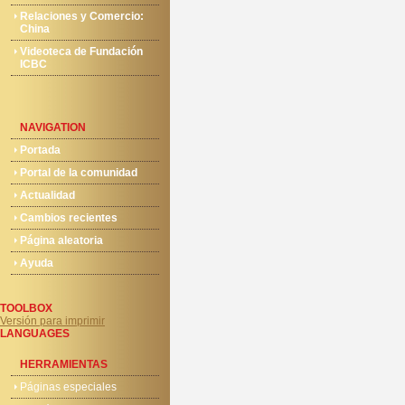
Relaciones y Comercio:
China
Videoteca de Fundación
ICBC
NAVIGATION
Portada
Portal de la comunidad
Actualidad
Cambios recientes
Página aleatoria
Ayuda
TOOLBOX
Versión para imprimir
LANGUAGES
HERRAMIENTAS
Páginas especiales