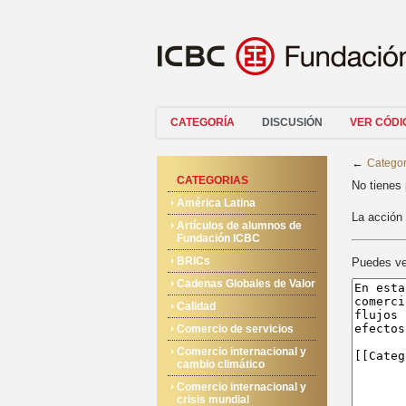
CATEGORÍA
DISCUSIÓN
VER CÓDI
←
Categor
CATEGORIAS
No tienes 
América Latina
La acción 
Artículos de alumnos de
Fundación ICBC
BRICs
Puedes ver
Cadenas Globales de Valor
Calidad
Comercio de servicios
Comercio internacional y
cambio climático
Comercio internacional y
crisis mundial