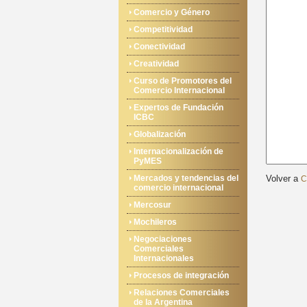
Comercio y Género
Competitividad
Conectividad
Creatividad
Curso de Promotores del
Comercio Internacional
Expertos de Fundación
ICBC
Globalización
Internacionalización de
PyMES
Mercados y tendencias del
Volver a
C
comercio internacional
Mercosur
Mochileros
Negociaciones
Comerciales
Internacionales
Procesos de integración
Relaciones Comerciales
de la Argentina