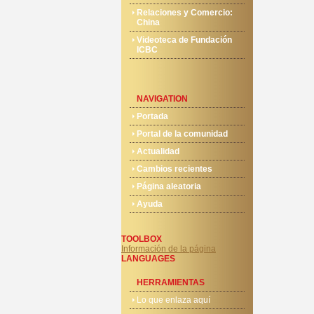
Relaciones y Comercio:
China
Videoteca de Fundación
ICBC
NAVIGATION
Portada
Portal de la comunidad
Actualidad
Cambios recientes
Página aleatoria
Ayuda
TOOLBOX
Información de la página
LANGUAGES
HERRAMIENTAS
Lo que enlaza aquí