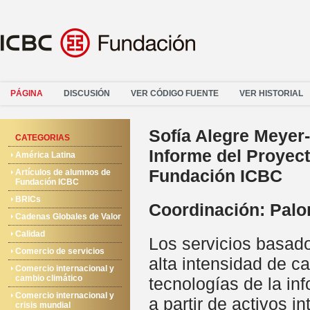
PÁGINA
DISCUSIÓN
VER CÓDIGO FUENTE
VER HISTORIAL
Sofía Alegre Meyer-
CATEGORIAS
Informe del Proyec
América Latina
Fundación ICBC
Artículos de alumnos de
Fundación ICBC
BRICs
Coordinación: Pal
Cadenas Globales de Valor
Calidad
Los servicios basado
Comercio de servicios
alta intensidad de c
Comercio internacional y
cambio climático
tecnologías de la in
Comercio internacional y
a partir de activos 
crisis mundial