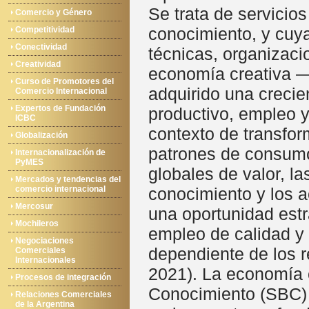
Se trata de servicio
Comercio y Género
conocimiento, y cuy
Competitividad
Conectividad
técnicas, organizacio
Creatividad
economía creativa 
Curso de Promotores del
adquirido una crecie
Comercio Internacional
Expertos de Fundación
productivo, empleo y
ICBC
contexto de transfor
Globalización
patrones de consumo 
Internacionalización de
PyMES
globales de valor, la
Mercados y tendencias del
comercio internacional
conocimiento y los a
Mercosur
una oportunidad estr
Mochileros
empleo de calidad y
Negociaciones
dependiente de los
Comerciales
Internacionales
2021). La economía c
Procesos de integración
Conocimiento (SBC) 
Relaciones Comerciales
de la Argentina