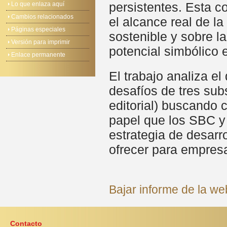
persistentes. Esta c
Lo que enlaza aquí
Cambios relacionados
el alcance real de l
Páginas especiales
sostenible y sobre l
Versión para imprimir
potencial simbólico 
Enlace permanente
El trabajo analiza el
desafíos de tres sub
editorial) buscando 
papel que los SBC y
estrategia de desarr
ofrecer para empres
Bajar informe de la w
Contacto