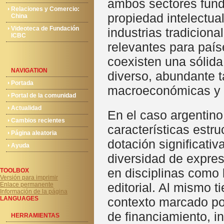
ambos sectores funda
Relaciones y Comercio:
propiedad intelectua
China
Videoteca de Fundación
industrias tradicion
ICBC
relevantes para paí
coexisten una sólida
NAVIGATION
diverso, abundante t
Portada
macroeconómicas y e
Portal de la comunidad
Actualidad
En el caso argentino
Cambios recientes
características estr
Página aleatoria
dotación significati
Ayuda
diversidad de expres
en disciplinas como l
TOOLBOX
Versión para imprimir
editorial. Al mismo 
Enlace permanente
Información de la página
LANGUAGES
contexto marcado por
de financiamiento, in
HERRAMIENTAS